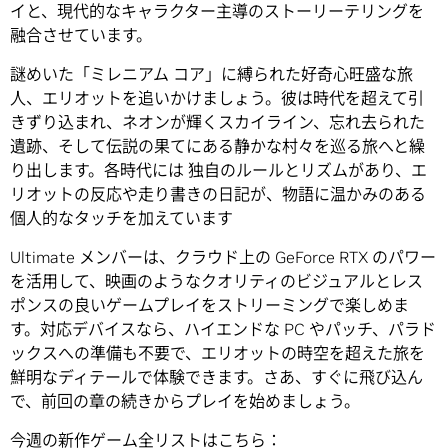
イと、現代的なキャラクター主導のストーリーテリングを
融合させています。
謎めいた「ミレニアム コア」に縛られた好奇心旺盛な旅
人、エリオットを追いかけましょう。彼は時代を超えて引
きずり込まれ、ネオンが輝くスカイライン、忘れ去られた
遺跡、そして伝説の果てにある静かな村々を巡る旅へと繰
り出します。各時代には 独自のルールとリズムがあり、エ
リオットの反応や走り書きの日記が、物語に温かみのある
個人的なタッチを加えています
Ultimate メンバーは、クラウド上の GeForce RTX のパワー
を活用して、映画のようなクオリティのビジュアルとレス
ポンスの良いゲームプレイをストリーミングで楽しめま
す。対応デバイスなら、ハイエンドな PC やパッチ、パラド
ックスへの準備も不要で、エリオットの時空を超えた旅を
鮮明なディテールで体験できます。さあ、すぐに飛び込ん
で、前回の章の続きからプレイを始めましょう。
今週の新作ゲーム全リストはこちら：