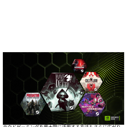
Share
夏のセールを盛り上げる熱気が高まっています。
Steam サ
マーセール
から
GeForce NOW のメンバーシップ割引
ま
で、今回の GFN ブログでは、お得な情報が 2 倍に増え、ク