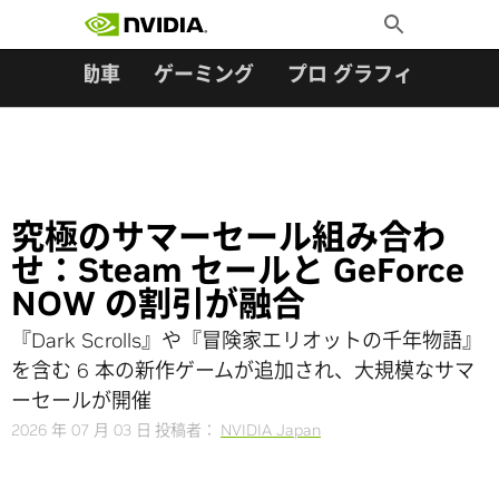
検索:
Skip
Toggle
to
Search
content
ター
自動車
ゲーミング
プロ グラフィックス
究極のサマーセール組み合わ
せ：Steam セールと GeForce
NOW の割引が融合
『Dark Scrolls』や『冒険家エリオットの千年物語』
を含む 6 本の新作ゲームが追加され、大規模なサマ
ーセールが開催
2026 年 07 月 03 日
投稿者：
NVIDIA Japan