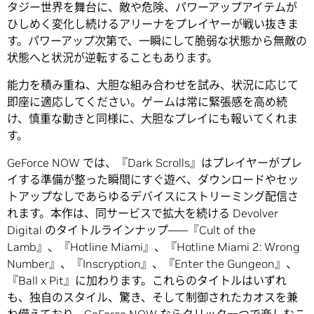
タジー世界を舞台に、敵や危険、パワーアップアイテムが
ひしめく変化し続けるアリーナをプレイヤーが戦い抜きま
す。パワーアップ次第で、一瞬にして脆弱な状態から無敵の
状態へと状況が逆転することもあります。
能力を積み重ね、大胆な組み合わせを試み、状況に応じて
即座に適応してください。ゲームは常に緊張感を高め続
け、慎重な動きと同様に、大胆なプレイにも報いてくれま
す。
GeForce NOW では、『Dark Scrolls』はプレイヤーがプレ
イする準備が整った瞬間にすぐ遊べ、ダウンロードやセッ
トアップなしであらゆるデバイスにストリーミング配信さ
れます。本作は、同サービスで拡大を続ける Devolver
Digital のタイトルラインナップ――『Cult of the
Lamb』、『Hotline Miami』、『Hotline Miami 2: Wrong
Number』、『Inscryption』、『Enter the Gungeon』、
『Ball x Pit』に加わります。これらのタイトルはいずれ
も、独自のスタイル、驚き、そして制御されたカオスを兼
ね備えており、GeForce NOW ならクリック一つで楽しむこ