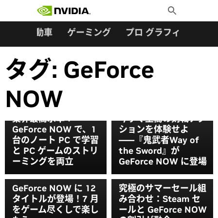
検索:
Skip
Toggle
to
Search
content
ター
自動車
ゲーミング
プロ グラフィックス
タグ:
GeForce
NOW
業界最高水準：
今すぐ至高の剣戟アク
GeForce NOW で、1
ションを体験せよ
台のノート PC で学習
――『鬼武者Way of
と PC ゲームのストリ
the Sword』が
ーミングを両立
GeForce NOW に登場
GeForce NOW に 12
究極のサマーセール組
タイトルが登場！7 月
み合わせ：Steam セ
をゲーム尽くしで楽し
ールと GeForce NOW