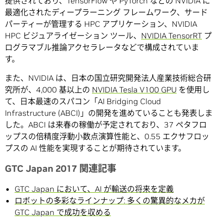
提供されており、TensorFlow や PyTorch などの NVIDIA に
最適化されたディープラーニング フレームワーク、サード
パーティーが管理する HPC アプリケーション、NVIDIA
HPC ビジュアライゼーション ツール、
NVIDIA TensorRT
プ
ログラマブル推論アクセラレータなどで構成されていま
す。
また、NVIDIA は、日本の国立研究開発法人産業技術総合研
究所が、4,000 基以上の
NVIDIA Tesla V100 GPU
を使用し
て、日本最速のスパコン「AI Bridging Cloud
Infrastructure (ABCI)」の開発を進めていることも発表しま
した。ABCI は来春の稼働が予定されており、37 ペタフロ
ップスの倍精度浮動小数点演算性能と、0.55 エクサフロッ
プスの AI 性能を実現することが期待されています。
GTC Japan 2017 関連記事
GTC Japan において、AI が輸送の将来を定義
ロボットの多彩なラインナップ: 多くの驚異的なメカが
GTC Japan で成功を収める