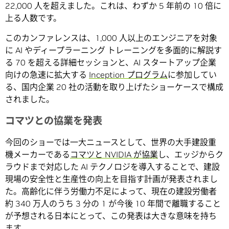
22,000 人を超えました。これは、わずか 5 年前の 10 倍に
上る人数です。
このカンファレンスは、1,000 人以上のエンジニアを対象
に AI やディープラーニング トレーニングを多面的に解説す
る 70 を超える詳細セッションと、AI スタートアップ企業
向けの急速に拡大する
Inception プログラム
に参加してい
る、国内企業 20 社の活動を取り上げたショーケースで構成
されました。
コマツとの協業を発表
今回のショーでは一大ニュースとして、世界の大手建設重
機メーカーである
コマツと NVIDIA が協業
し、エッジからク
ラウドまで対応した AI テクノロジを導入することで、建設
現場の安全性と生産性の向上を目指す計画が発表されまし
た。高齢化に伴う労働力不足によって、現在の建設労働者
約 340 万人のうち 3 分の 1 が今後 10 年間で離職すること
が予想される日本にとって、この発表は大きな意味を持ち
ます。