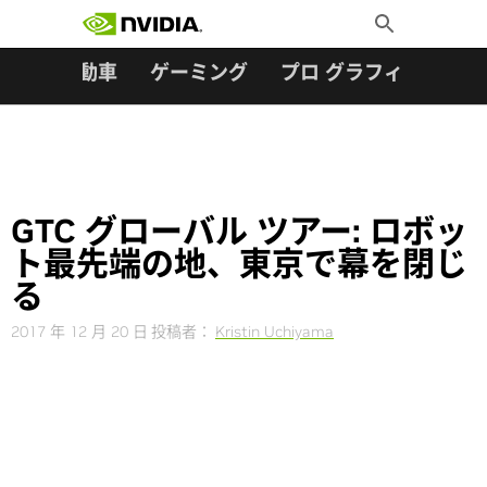
検索:
Skip
Toggle
to
Search
content
ター
自動車
ゲーミング
プロ グラフィックス
GTC グローバル ツアー: ロボッ
ト最先端の地、東京で幕を閉じ
る
2017 年 12 月 20 日
投稿者：
Kristin Uchiyama