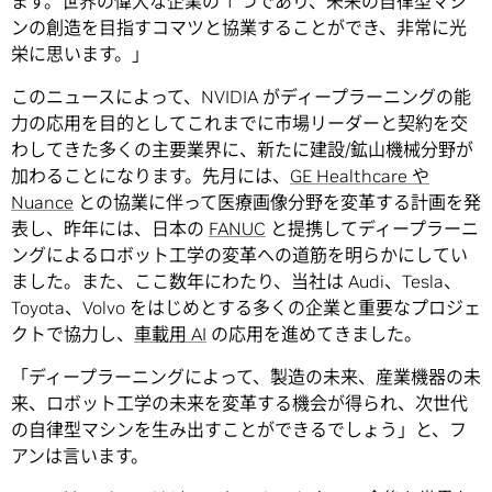
ます。世界の偉大な企業の 1 つであり、未来の自律型マシ
ンの創造を目指すコマツと協業することができ、非常に光
栄に思います。」
このニュースによって、NVIDIA がディープラーニングの能
力の応用を目的としてこれまでに市場リーダーと契約を交
わしてきた多くの主要業界に、新たに建設/鉱山機械分野が
加わることになります。先月には、
GE Healthcare や
Nuance
との協業に伴って医療画像分野を変革する計画を発
表し、昨年には、日本の
FANUC
と提携してディープラーニ
ングによるロボット工学の変革への道筋を明らかにしてい
ました。また、ここ数年にわたり、当社は Audi、Tesla、
Toyota、Volvo をはじめとする多くの企業と重要なプロジェ
クトで協力し、
車載用 AI
の応用を進めてきました。
「ディープラーニングによって、製造の未来、産業機器の未
来、ロボット工学の未来を変革する機会が得られ、次世代
の自律型マシンを生み出すことができるでしょう」と、フ
アンは言います。