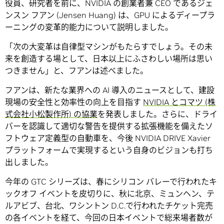
役員、研究者を前に、NVIDIA の創業者兼 CEO であるジェ
ンスン フアン (Jensen Huang) は、GPU によるディープラ
ーニングの変革的能力について説明しました。
「次の大変革は自律型マシンがもたらすでしょう。その未
来を創造する場として、日本以上にふさわしい場所は思い
つきません」と、フアンは述べました。
フアンは、新たな業界への AI 導入のニュースとして、建設
現場の安全性と効率性の向上を目指す
NVIDIA とコマツ (株
式会社小松製作所) の協業
を発表しました。さらに、ドライ
バーを認識して適切な警告を提供する拡張機能を備えたソ
フトウェア定義型の自動車を、今後 NVIDIA DRIVE Xavier
プラットフォームで実現するという自身のビジョンも打ち
出しました。
今年の GTC シリーズは、春にシリコン バレーで行われたキ
ックオフ イベントを皮切りに、秋に北京、ミュンヘン、テ
ルアビブ、台北、ワシントン D.C.で行われたチケット完売
の各イベントを経て、今回の日本イベントで総来場者数が