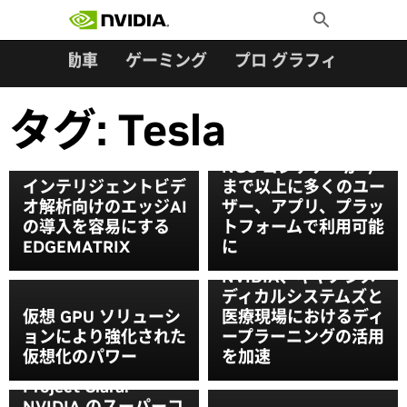
検索:
Skip
Toggle
to
Search
content
ター
自動車
ゲーミング
プロ グラフィックス
タグ:
Tesla
NGC コンテナーが今
インテリジェントビデ
まで以上に多くのユー
オ解析向けのエッジAI
ザー、アプリ、プラッ
の導入を容易にする
トフォームで利用可能
EDGEMATRIX
に
NVIDIA、キヤノンメ
ディカルシステムズと
仮想 GPU ソリューシ
医療現場におけるディ
ョンにより強化された
ープラーニングの活用
仮想化のパワー
を加速
Project Clara:
NVIDIA のスーパーコ