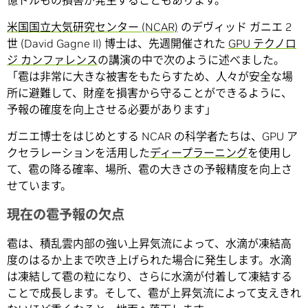
億ドルもの損害が発生することもあります。
米国国立大気研究センター (NCAR)
のデヴィッド ガニエ 2
世 (David Gagne II) 博士は、先週開催された
GPU テクノロ
ジ カンファレンス
の講演の中で次のように述べました。
「雹は非常に大きな被害をもたらすため、人々が安全な場
所に避難して、財産を損害から守ることができるように、
予報の確度を向上させる必要があります」
ガニエ博士をはじめとする NCAR の科学者たちは、GPU ア
クセラレーションを活用した
ディープラーニング
を使用し
て、雹の降る確率、場所、雹の大きさの予報精度を向上さ
せています。
現在の雹予報の欠点
雹は、積乱雲内部の強い上昇気流によって、水滴が凍結高
度のはるか上まで吹き上げられた場合に発生します。水滴
は凍結して雹の粒になり、さらに水滴が付着して凍結する
ことで成長します。そして、雹が上昇気流によって支えきれ