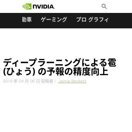
検索:
Skip
Toggle
to
Search
content
ター
自動車
ゲーミング
プロ グラフィックス
ディープラーニングによる雹
(ひょう) の予報の精度向上
2018 年 04 月 06 日
投稿者：
Jamie Beckett