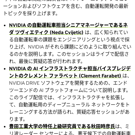
ーションおよびソフトウェアを含む、自動運転開発の最新
トピックを採り上げます。
NVIDIA の自動運転車担当シニアマネージャーであるネ
ダ ツヴィエティク (Neda Cvijetic)
は、広く知られてい
る自動運転車の課題をエンジニアリングという視点で採
り上げ、NVIDIA がそれら課題にどのように取り組んでい
るのかを説明します。このセッションはライブで配信さ
れ、最後に質疑応答が行われます。
NVIDIA の AI インフラストラクチャ担当バイスプレジデ
ントのクレメント ファラベット (Clement Farabet)
は、
NVIDIA DRIVE ソフトウェアを開発するための、エンド
ツーエンドの AI プラットフォームについて説明します。
このライブ配信では、インフラストラクチャを拡張し
て、自動運転用のディープニューラル ネットワークをト
レーニングする方法が語られ、質疑応答セッションがあ
ります。
豊田工業大学の特任上級研究員である秋田時彦氏
は、ミ
リ波レーダー センサーによる、悪天候下での自動運転車