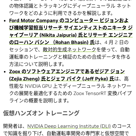
の物体認識とトラッキングにディープニューラル ネット
ワークをどのように利用できるかを解説します。
Ford Motor Company のコンピューター ビジョンおよ
び機械学習担当リサーチ サイエンティストのニキータ ジ
ャイプーリア (Nikita Jaipuria) 氏とリサーチ エンジニア
のローハン バシン （Rohan Bhasin) 氏
は、4 月 2 日の
セッションで、
敵対的生成ネットワーク
を使って、自動
運転車のトレーニングと検証のための合成データを作る
方法について説明します。
Zoox のソフトウェアエンジニアであるゼジア ジョン
(Zejia Zheng) 氏とジェフ パイク (Jeff Pyke) 氏
は、高
性能な NVIDIA GPU 上でディープニューラル ネットワー
クの展開を最適化するための Zoox TensorRT 変換パイプ
ラインの概要を説明します。
仮想ハンズオン トレーニング
開発者は、
NVIDIA Deep Learning Institute (DLI)
のコース
で知識を掘り下げ、自動運転車開発の専門家と仮想空間で