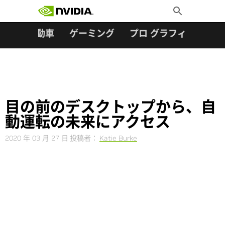
検索:
Skip
Toggle
to
Search
content
ター
自動車
ゲーミング
プロ グラフィックス
目の前のデスクトップから、自
動運転の未来にアクセス
2020 年 03 月 27 日
投稿者：
Katie Burke