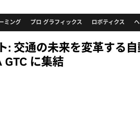
ーミング
プロ グラフィックス
ロボティクス
ヘ
ット: 交通の未来を変革する
 GTC に集結