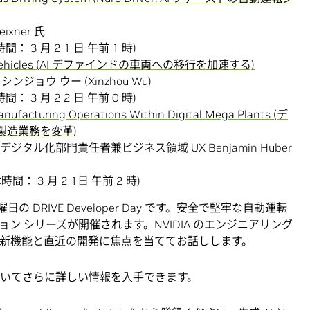
ixner 氏
間： 3 月 2 1 日 午前 1 時)
efined Vehicles (AI デファインドの車両への移行を加速する)
ンジョウ ウー (Xinzhou Wu)
間： 3 月 2 2 日 午前 0 時)
anufacturing Operations Within Digital Mega Plants (デ
製造業務を変革)
びデジタル化部門責任者兼ビジネス領域 UX Benjamin Huber
時間： 3 月 2 1日 午前 2 時)
日の DRIVE Developer Day です。安全で堅牢な自動運転
ン シリーズが開催されます。NVIDIA のエンジニアリング
の最新機能と直近の開発に焦点を当ててお話しします。
いてさらに詳しい情報を入手できます。