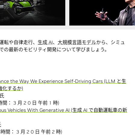
ルニア州サンノゼおよびオンラインで開催される、AI 時代のカン
ーカー数十社と
NVIDIA DRIVE
エコシステム パートナーがモビ
ツ コンセプト CLA クラス、新型 Volvo EX90、
Nuro R3 自動運転車といった次世代車の展示も行われます。
運転や自律走行、
生成 AI
、
大規模言語モデル
から、シミュ
での最新のモビリティ開発について学びましょう。
ance the Way We Experience Self-Driving Cars (LLM と生
強化するか)
 氏
間： 3 月 2 0 日 午前 1 時)
omous Vehicles With Generative AI (生成 AI で自動運転車の新
氏
時間： 3 月 2 0 日 午前 2 時)