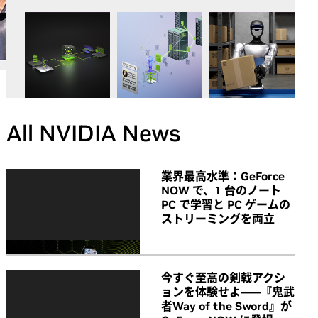
All NVIDIA News
業界最高水準：GeForce
NOW で、1 台のノート
PC で学習と PC ゲームの
ストリーミングを両立
今すぐ至高の剣戟アクシ
ョンを体験せよ――『鬼武
者Way of the Sword』が