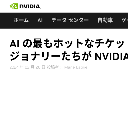
Skip
to
content
ホーム
AI
データ センター
自動車
ゲ
AI の最もホットなチケ
ジョナリーたちが NVIDIA
2024 年 02 月 26 日
投稿者：
Marie Labrie