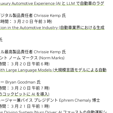
he Luxury Automotive Experience (AI と LLM で自動車のラグ
デジタル製品責任者 Chrissie Kemp 氏
時間： 3 月 2 0 日 午前 3 時)
talization in the Automotive Industry (自動車業界における生成
l氏
タル最高製品責任者 Chrissie Kemp 氏
 ノーム マークス (Norm Marks)
間： 3 月 2 0 日 午前 6 時)
ows With Large Language Models (大規模言語モデルによる自動
 Bryan Goodman 氏
間： 3 月 2 0 日 午前 7 時)
 AI (車のコックピットに AI を導入)
ージャー兼バイス プレジデント Ephrem Chemaly 博士
間： 3 月 2 1 日 午前 1 時)
nomous Driving System (Nuro Driver: AI ファーストの自動運転シ