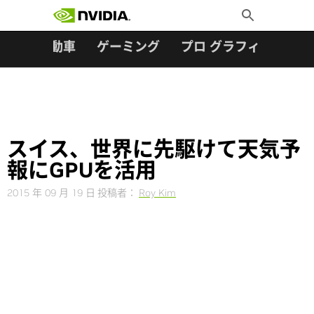
検索:
Skip
Toggle
to
Search
content
ター
自動車
ゲーミング
プロ グラフィックス
スイス、世界に先駆けて天気予
報にGPUを活用
2015 年 09 月 19 日
投稿者：
Roy Kim