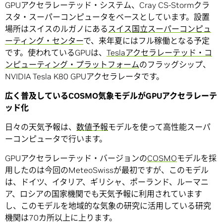
GPUアクセラレーテッド・システム、Cray CS-Stormクラ
スタ・スーパーコンピュータをベースとしています。設置
場所はスイスのルガノにある
スイス国立スーパーコンピュ
ーティング・センター
で、来年夏にはフル稼働となる予定
です。使われているGPUは、
Teslaアクセラレーテッド・コ
ンピューティング・プラットフォーム
のフラッグシップ、
NVIDIA Tesla K80 GPUアクセラレータです。
広く普及しているCOSMO気象モデルがGPUアクセラレーテ
ッド化
日々の天気予報は、
数値予報
モデルを使って高性能スーパ
ーコンピュータで行います。
GPUアクセラレーテッド・バージョンの
COSMO
モデルを採
用したのは今回のMeteoSwissが最初ですが、このモデル
は、ドイツ、イタリア、ギリシャ、ポーランド、ルーマニ
ア、ロシアの国家機関でも天気予報に利用されています
し、このモデルを地域的な気象の研究に活用している研究
機関は70カ所以上に上ります。