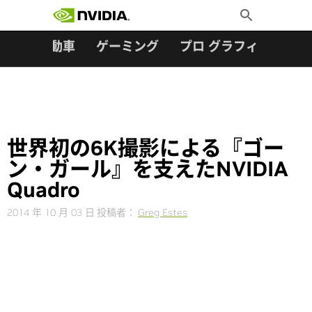
検索:
Skip
Toggle
to
Search
content
ター
自動車
ゲーミング
プロ グラフィックス
世界初の6K撮影による『ゴー
ン・ガール』を支えたNVIDIA
Quadro
2014 年 10 月 03 日
投稿者：
Greg Estes