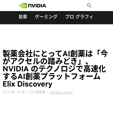
検索:
Skip
Toggle
to
Search
content
ター
自動車
ゲーミング
プロ グラフィックス
製薬会社にとってAI創薬は「今
がアクセルの踏みどき」、
NVIDIA のテクノロジで高速化
するAI創薬プラットフォーム
Elix Discovery
2022 年 10 月 11 日
投稿者：
NVIDIA Japan