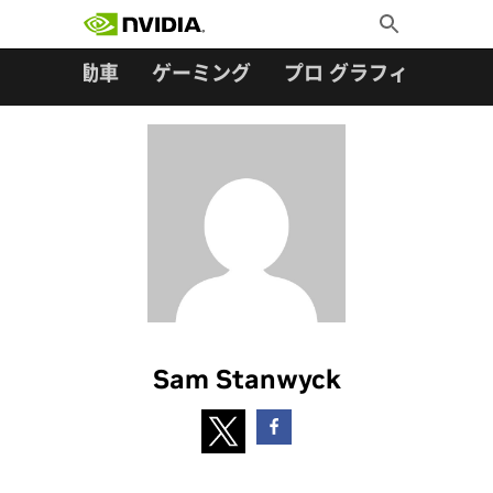
検索:
Skip
Toggle
to
Search
content
ター
自動車
ゲーミング
プロ グラフィックス
Sam Stanwyck