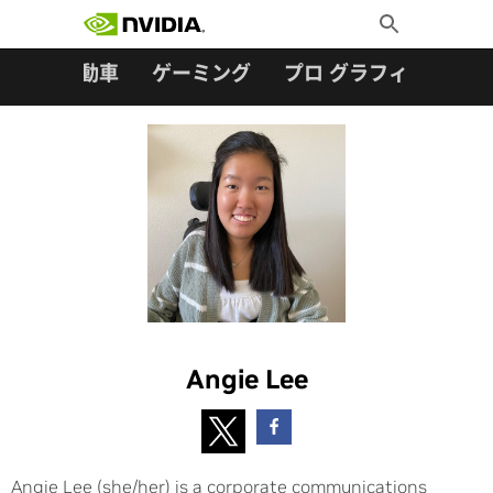
検索:
Skip
Toggle
to
Search
content
ター
自動車
ゲーミング
プロ グラフィックス
Angie Lee
Angie Lee (she/her) is a corporate communications