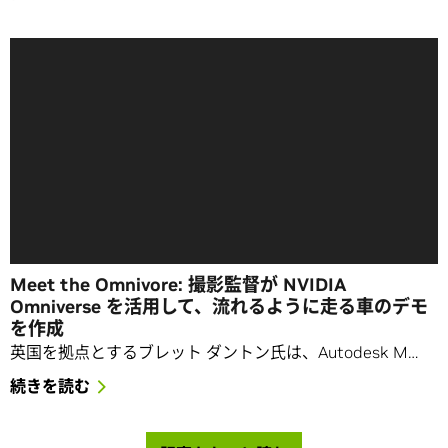
Meet the Omnivore: 撮影監督が NVIDIA
Omniverse を活用して、流れるように走る車のデモ
を作成
英国を拠点とするブレット ダントン氏は、Autodesk M…
続きを読む