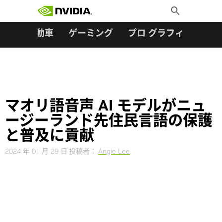
検索:
Skip
Toggle
to
Search
content
ター
自動車
ゲーミング
プロ グラフィックス
マオリ語音声 AI モデルがニュ
ージーランド先住民言語の保護
と普及に貢献
2024 年 01 月 29 日
投稿者：
Angie Lee