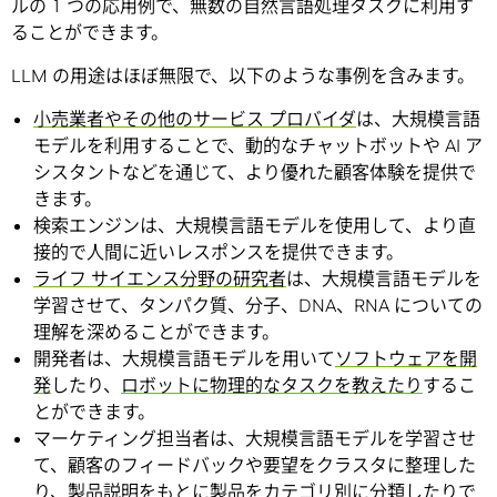
ルの 1 つの応用例で、無数の自然言語処理タスクに利用す
ることができます。
LLM の用途はほぼ無限で、以下のような事例を含みます。
小売業者やその他のサービス プロバイダ
は、大規模言語
モデルを利用することで、動的なチャットボットや AI ア
シスタントなどを通じて、より優れた顧客体験を提供で
きます。
検索エンジンは、大規模言語モデルを使用して、より直
接的で人間に近いレスポンスを提供できます。
ライフ サイエンス分野の研究者
は、大規模言語モデルを
学習させて、タンパク質、分子、DNA、RNA についての
理解を深めることができます。
開発者は、大規模言語モデルを用いて
ソフトウェアを開
発
したり、
ロボットに物理的なタスクを教えたり
するこ
とができます。
マーケティング担当者は、大規模言語モデルを学習させ
て、顧客のフィードバックや要望をクラスタに整理した
り、製品説明をもとに製品をカテゴリ別に分類したりで