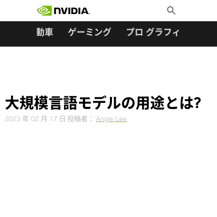
検索:
Skip
Toggle
to
Search
content
ター
自動車
ゲーミング
プロ グラフィックス
大規模言語モデルの用途とは?
2023 年 02 月 17 日
投稿者：
Angie Lee