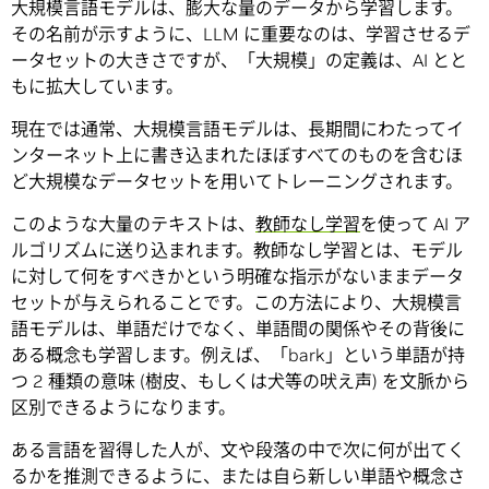
大規模言語モデルは、膨大な量のデータから学習します。
その名前が示すように、LLM に重要なのは、学習させるデ
ータセットの大きさですが、「大規模」の定義は、AI とと
もに拡大しています。
現在では通常、大規模言語モデルは、長期間にわたってイ
ンターネット上に書き込まれたほぼすべてのものを含むほ
ど大規模なデータセットを用いてトレーニングされます。
このような大量のテキストは、
教師なし学習
を使って AI ア
ルゴリズムに送り込まれます。教師なし学習とは、モデル
に対して何をすべきかという明確な指示がないままデータ
セットが与えられることです。この方法により、大規模言
語モデルは、単語だけでなく、単語間の関係やその背後に
ある概念も学習します。例えば、「bark」という単語が持
つ 2 種類の意味 (樹皮、もしくは犬等の吠え声) を文脈から
区別できるようになります。
ある言語を習得した人が、文や段落の中で次に何が出てく
るかを推測できるように、または自ら新しい単語や概念さ