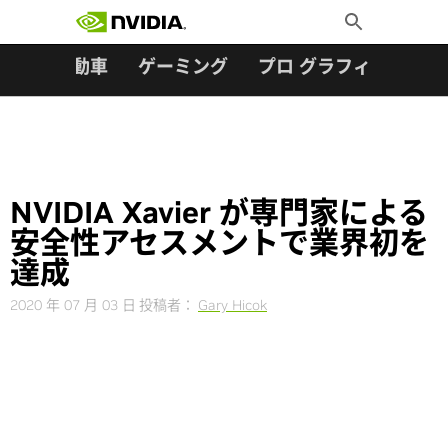
検索:
Skip
Toggle
to
Search
content
ター
自動車
ゲーミング
プロ グラフィックス
NVIDIA Xavier が専門家による
安全性アセスメントで業界初を
達成
2020 年 07 月 03 日
投稿者：
Gary Hicok