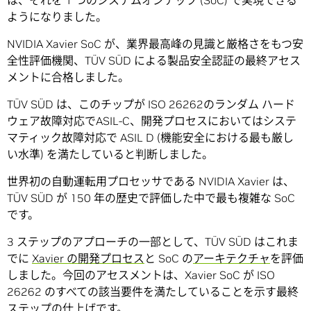
は、それを 1 つのシステムオンチップ (SoC) で実現できる
ようになりました。
NVIDIA Xavier SoC が、業界最高峰の見識と厳格さをもつ安
全性評価機関、TÜV SÜD による製品安全認証の最終アセス
メントに合格しました。
TÜV SÜD は、このチップが ISO 26262のランダム ハード
ウェア故障対応でASIL-C、開発プロセスにおいてはシステ
マティック故障対応で ASIL D (機能安全における最も厳し
い水準) を満たしていると判断しました。
世界初の自動運転用プロセッサである NVIDIA Xavier は、
TÜV SÜD が 150 年の歴史で評価した中で最も複雑な SoC
です。
3 ステップのアプローチの一部として、TÜV SÜD はこれま
でに
Xavier の開発プロセス
と SoC の
アーキテクチャ
を評価
しました。今回のアセスメントは、Xavier SoC が ISO
26262 のすべての該当要件を満たしていることを示す最終
ステップの仕上げです。