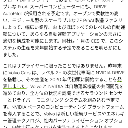
ブルな ProAI スーパーコンピューターにも、DRIVE
AutoPilot が採用される予定です。オープンで柔軟性の高
い、モジュール型のスケーラブルな ZF ProAI 製品ファミリ
によって、幅広い業界、およびほぼすべてのレベルの自動運
転について、あらゆる自動運転アプリケーションのまさに
適切な構成を可能にします。
同社は 1 月の CES で
、このシ
ステムの生産を来年開始する予定であることを明らかにし
ました。
これはサプライヤーに限ったことではありません。昨年末
に Volvo Cars は、レベル 2+ の次世代車両に NVIDIA DRIVE
を搭載し、その生産を 2020 年代初頭に開始することを
発
表しました
。Volvo と NVIDIA は自動運転機能の共同開発を
進めており、全方位の状況を認識できるサラウンド センサ
ーとドライバー モニタリング システムを組み込む予定で
す。NVIDIA ベースのコンピューティング プラットフォーム
を導入することで、Volvo は新しい接続サービスやエネルギ
ー管理テクノロジ、社内パーソナライゼーション オプショ
ン、自律走行テクノロジを実装できるようになります。