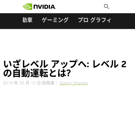
検索:
Skip
Toggle
to
Search
content
ター
自動車
ゲーミング
プロ グラフィックス
いざレベル アップへ: レベル 2
の自動運転とは?
2019 年 02 月 12 日
投稿者：
Danny Shapiro