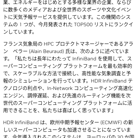
業、エネルギーをはじめとする多様な業界の企業、ならび
に数多くのメディアおよび全世界のスポーツや文化イベン
トに天気予報サービスを提供しています。この機関のシス
テムの 1 つが、今月発表された TOP500 リストにランクイ
ンしています。
フランス気象局の HPC プロテクトマネージャーであるアラ
ン ベラー (Alain Beuraud) 氏は、次のように述べていま
す。「私たちは長年にわたって InfiniBand を使用して、ス
ーパーコンピューティング プラットフォームを最も効率的
で、スケーラブルな方法で接続し、高性能な気象調査と予
報のシミュレーションを行っています。HDR InfiniBand テ
クノロジの利点や、In-Network コンピューティング高速化
エンジン、調停遅延、および先進のルーティング機能を次
世代のスーパーコンピューティング プラットフォームに活
用できることを、私たちは喜ばしく思っています」
HDR InfiniBand は、欧州中期予報センター (ECMWF) の新
しいスーパーコンピュータも加速させることになっていま
す。今年導入されるこのシステムは、ヨーロッパの 30 か国