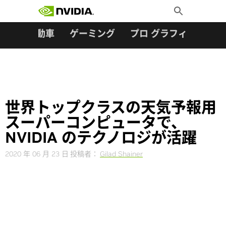
検索:
Skip
Toggle
to
Search
content
ター
自動車
ゲーミング
プロ グラフィックス
世界トップクラスの天気予報用
スーパーコンピュータで、
NVIDIA のテクノロジが活躍
2020 年 06 月 23 日
投稿者：
Gilad Shainer