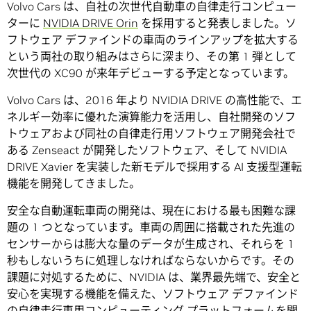
Volvo Cars は、自社の次世代自動車の自律走行コンピュー
ターに
NVIDIA DRIVE Orin
を採用すると発表しました。ソ
フトウェア デファインドの車両のラインアップを拡大する
という両社の取り組みはさらに深まり、その第 1 弾として
次世代の XC90 が来年デビューする予定となっています。
Volvo Cars は、2016 年より NVIDIA DRIVE の高性能で、エ
ネルギー効率に優れた演算能力を活用し、自社開発のソフ
トウェアおよび同社の自律走行用ソフトウェア開発会社で
ある Zenseact が開発したソフトウェア、そして NVIDIA
DRIVE Xavier を実装した新モデルで採用する AI 支援型運転
機能を開発してきました。
安全な自動運転車両の開発は、現在における最も困難な課
題の 1 つとなっています。車両の周囲に搭載された先進の
センサーからは膨大な量のデータが生成され、それらを 1
秒もしないうちに処理しなければならないからです。その
課題に対処するために、NVIDIA は、業界最先端で、安全と
安心を実現する機能を備えた、ソフトウェア デファインド
の自律走行車用コンピューティング プラットフォームを開