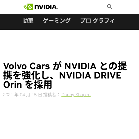
検索:
Skip
Toggle
to
Search
content
ター
自動車
ゲーミング
プロ グラフィックス
Volvo Cars が NVIDIA との提
携を強化し、NVIDIA DRIVE
Orin を採用
2021 年 04 月 15 日
投稿者：
Danny Shapiro