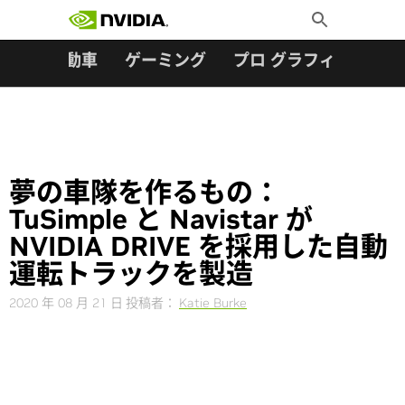
検索:
Skip
Toggle
to
Search
content
ター
自動車
ゲーミング
プロ グラフィックス
夢の車隊を作るもの：
TuSimple と Navistar が
NVIDIA DRIVE を採用した自動
運転トラックを製造
2020 年 08 月 21 日
投稿者：
Katie Burke