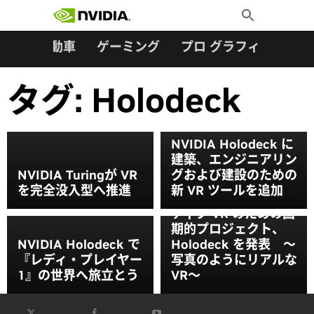
検索:
Skip
Toggle
to
Search
content
ター
自動車
ゲーミング
プロ グラフィックス
タグ:
Holodeck
NVIDIA Holodeck に
建築、エンジニアリン
NVIDIA Turingが VR
グおよび建設のための
を完全没入型へ推進
新 VR ツールを追加
NVIDIA、コラボレー
ティブ VR のための画
期的プロジェクト、
NVIDIA Holodeck で
Holodeck を発表 ～
『レディ・プレイヤー
写真のようにリアルな
1』の世界へ旅立とう
VR～