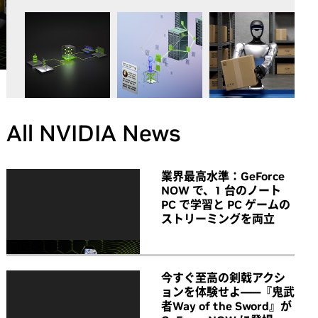
All NVIDIA News
業界最高水準：GeForce
NOW で、1 台のノート
PC で学習と PC ゲームの
ストリーミングを両立
今すぐ至高の剣戟アクシ
ョンを体験せよ――『鬼武
者Way of the Sword』が