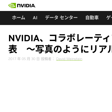
Skip
to
content
ホーム
AI
データ センター
自動車
ゲ
NVIDIA、コラボレーティ
表 ～写真のようにリアル
2017 年 05 月 30 日
投稿者：
David Weinstein