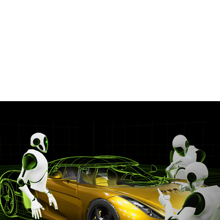
ck を発表しました。Holodeck は、視覚、音、触覚を通じて、
、写真のようにリアルなコラボレーティブ バーチャル リア
忠実度でフル解像度のモデルを VR に取り入れることで、同僚や
にし、デザインに関する意思決定をより容易かつ迅速にで