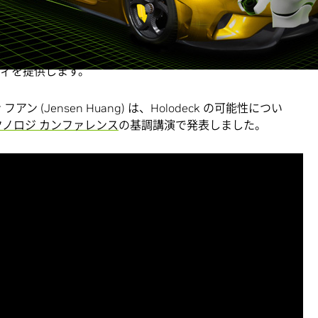
l Engine 4 の拡張版に基づき構築され、
NVIDIA GameWorks
、
ない写真のようなリアリズム、物理のシミュレーションなど
ティを提供します。
フアン (Jensen Huang) は、Holodeck の可能性につい
テクノロジ カンファレンス
の基調講演で発表しました。