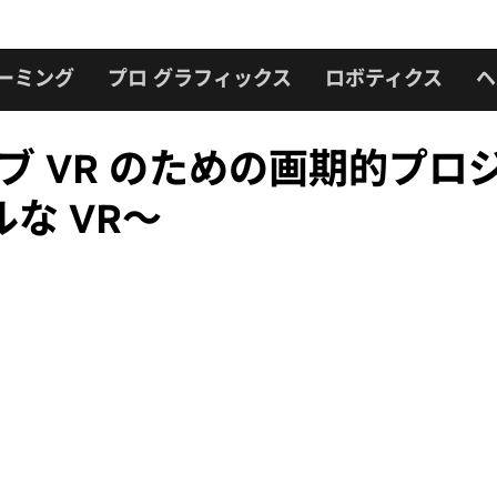
ーミング
プロ グラフィックス
ロボティクス
ヘ
ブ VR のための画期的プロジェ
な VR～