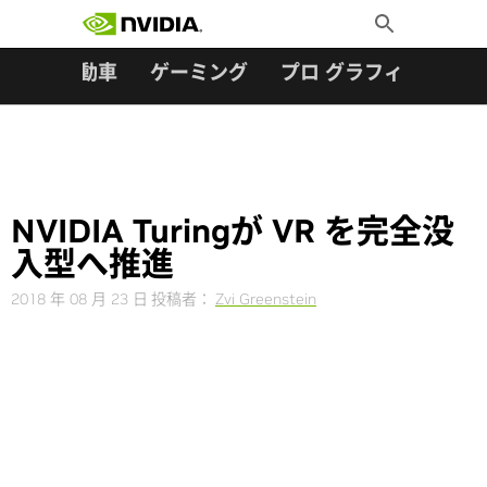
検索:
Skip
Toggle
to
Search
content
ター
自動車
ゲーミング
プロ グラフィックス
NVIDIA Turingが VR を完全没
入型へ推進
2018 年 08 月 23 日
投稿者：
Zvi Greenstein