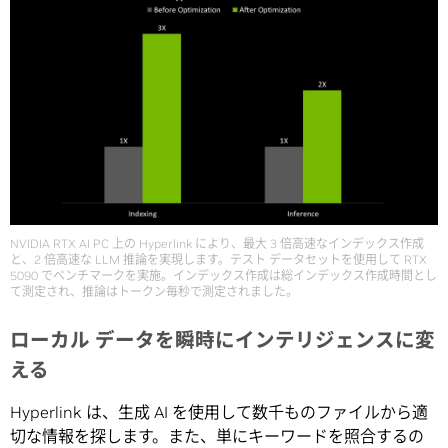
NVIDIA RTX AI PC 上の Hyperlink により、最大 3 倍高速なインデックス作成
と、2 倍高速な LLM 推論を実現します。テスト データセットを使用して RTX
5090 でベンチマークを実施。インデックス作成は総インデックス作成時間とし
て測定され、推論はトークン毎秒で測定されました。
ローカル データを瞬時にインテリジェンスに変
える
Hyperlink は、生成 AI を使用して数千ものファイルから適
切な情報を探します。また、単にキーワードを照合するの