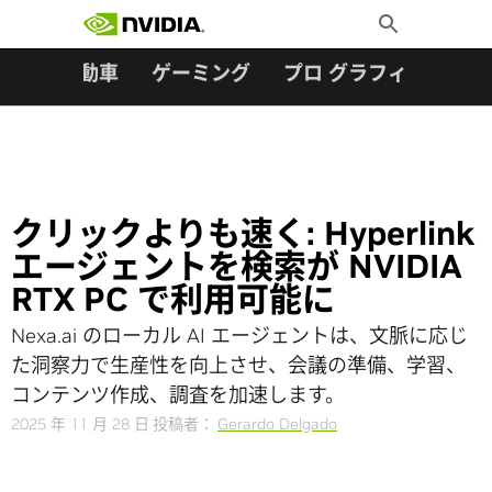
検索:
Skip
Toggle
to
Search
content
ター
自動車
ゲーミング
プロ グラフィックス
クリックよりも速く: Hyperlink
エージェントを検索が NVIDIA
RTX PC で利用可能に
Nexa.ai のローカル AI エージェントは、文脈に応じ
た洞察力で生産性を向上させ、会議の準備、学習、
コンテンツ作成、調査を加速します。
2025 年 11 月 28 日
投稿者：
Gerardo Delgado