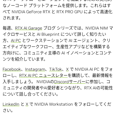
なノーコード プラットフォームを提供します。これらはす
べて NVIDIA GeForce RTX と RTX PRO GPU によって高速化
されます。
毎週、
RTX AI Garage
ブログ シリーズでは、NVIDIA NIM マ
イクロサービスと AI Blueprint について詳しく知りたい
方、
AI PC
とワークステーションで AI エージェント、クリ
エイティブなワークフロー、生産性アプリなどを構築する
方向けに、コミュニティ主導の AI イノベーションとコンテ
ンツを紹介しています。
Facebook
、
Instagram
、
TikTok
、
X
で NVIDIA AI PC をフォ
ローし、
RTX AI PC ニュースレター
を購読して、最新情報を
入手しましょう。 NVIDIAの
Discordサーバー
に参加し、コ
ミュニティの開発者やAI愛好者とつながり、RTX AIの可能性
について話し合ってください。
LinkedIn
と
X
で NVIDIA Workstation をフォローしてくだ
さい。