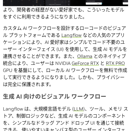
て、
生成 AI
への関心は高まり続けています。最新の進歩に
より、開発者の経歴がない愛好家でも、こういったモデル
をすぐに利用できるようになりました。
カスタム AI ワークフローを設計するローコードのビジュア
ル プラットフォームである
Langflow
などの人気のアプリ
ケーションにより、AI 愛好家はシンプルでコード不要のユ
ーザー インターフェイス (UI) を使用して、生成 AI モデルを
連携させることができます。また、
Ollama
とのネイティブ
統合により、ユーザーは NVIDIA
GeForce RTX
と
RTX PRO
GPU を基盤にして、ローカル AI ワークフローを無料で作成
して実行できるようになりました。しかも、プライバシー
は完全に保護されます。
生成 AI 向けのビジュアル ワークフロー
Langflow は、大規模言語モデル (
LLM
)、ツール、メモリ ス
トア、制御ロジックなど、生成 AI モデルのコンポーネント
を、シンプルなドラッグ アンド ドロップ UI を通じて接続
できる、使いやすいキャンバス型のユーザー インターフェ