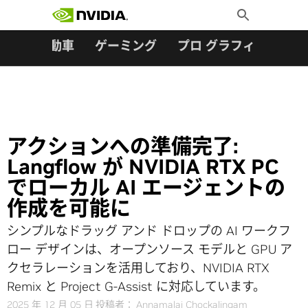
検索:
Skip
Toggle
to
Search
content
ター
自動車
ゲーミング
プロ グラフィックス
アクションへの準備完了:
Langflow が NVIDIA RTX PC
でローカル AI エージェントの
作成を可能に
シンプルなドラッグ アンド ドロップの AI ワークフ
ロー デザインは、オープンソース モデルと GPU ア
クセラレーションを活用しており、NVIDIA RTX
Remix と Project G-Assist に対応しています。
2025 年 12 月 05 日
投稿者：
Annamalai Chockalingam