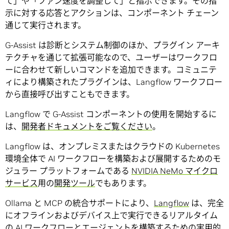
て」や「ファン速度を調整して」と指示できます。その指
示に対する応答とアクションは、コンポーネント チェーン
通じて実行されます。
G-Assist は診断とシステム制御のほか、プラグイン アーキ
テクチャを通じて拡張可能なので、ユーザーはワークフロ
ーに合わせて新しいコマンドを追加できます。コミュニテ
ィにより構築されたプラグインは、Langflow ワークフロー
から直接呼び出すこともできます。
Langflow で G-Assist コンポーネントの使用を開始するに
は、
開発者ドキュメントをご覧ください
。
Langflow は、オンプレミスまたはクラウドの Kubernetes
環境全体で AI ワークフローを構築および展開するためのモ
ジュラー プラットフォームである
NVIDIA NeMo マイクロ
サービス
用の
開発ツール
でもあります。
Ollama と MCP の統合サポートにより、
Langflow
は、完全
にオフラインおよびデバイス上で実行できるリアルタイム
の AI ワークフローとエージェントを構築するための実用的