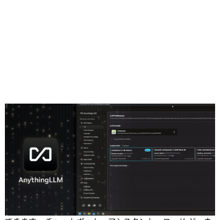
Share
数十億の
トークン
を含むデータセットでトレーニングされ
た大規模言語モデル (
LLM
) は、高品質のコンテンツを生成