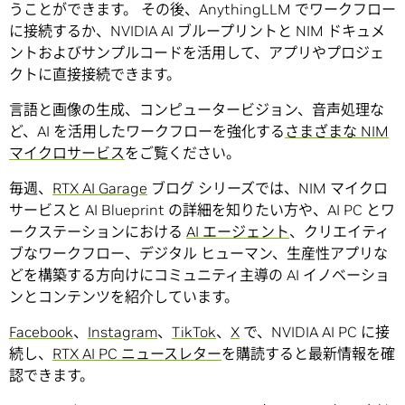
うことができます。 その後、AnythingLLM でワークフロー
に接続するか、NVIDIA AI ブループリントと NIM ドキュメ
ントおよびサンプルコードを活用して、アプリやプロジェ
クトに直接接続できます。
言語と画像の生成、コンピュータービジョン、音声処理な
ど、AI を活用したワークフローを強化する
さまざまな NIM
マイクロサービス
をご覧ください。
毎週、
RTX AI Garage
ブログ シリーズでは、NIM マイクロ
サービスと AI Blueprint の詳細を知りたい方や、AI PC とワ
ークステーションにおける
AI エージェント
、クリエイティ
ブなワークフロー、デジタル ヒューマン、生産性アプリな
どを構築する方向けにコミュニティ主導の AI イノベーショ
ンとコンテンツを紹介しています。
Facebook
、
Instagram
、
TikTok
、
X
で、NVIDIA AI PC に接
続し、
RTX AI PC ニュースレター
を購読すると最新情報を確
認できます。