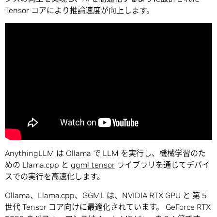
Tensor コアにより推論速度が向上します。
AnythingLLM は Ollama で LLM を実行し、機械学習のた
めの Llama.cpp と
ggml tensor
ライブラリを通じてデバイ
スでの実行を高速化します。
Ollama、Llama.cpp、GGML は、NVIDIA RTX GPU と 第 5
世代 Tensor コア向けに最適化されています。 GeForce RTX