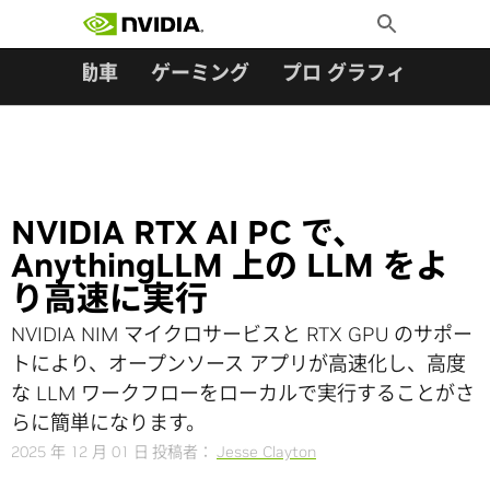
検索:
Skip
Toggle
to
Search
content
ター
自動車
ゲーミング
プロ グラフィックス
NVIDIA RTX AI PC で、
AnythingLLM 上の LLM をよ
り高速に実行
NVIDIA NIM マイクロサービスと RTX GPU のサポー
トにより、オープンソース アプリが高速化し、高度
な LLM ワークフローをローカルで実行することがさ
らに簡単になります。
2025 年 12 月 01 日
投稿者：
Jesse Clayton