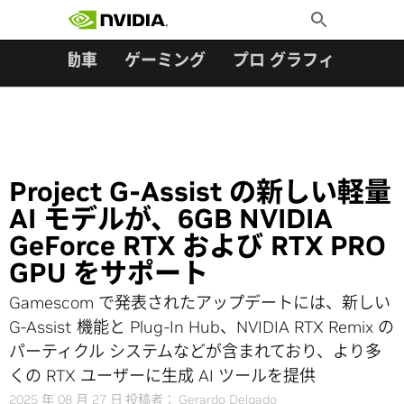
検索:
Skip
Toggle
to
Search
content
ター
自動車
ゲーミング
プロ グラフィックス
Project G-Assist の新しい軽量
AI モデルが、6GB NVIDIA
GeForce RTX および RTX PRO
GPU をサポート
Gamescom で発表されたアップデートには、新しい
G-Assist 機能と Plug-In Hub、NVIDIA RTX Remix の
パーティクル システムなどが含まれており、より多
くの RTX ユーザーに生成 AI ツールを提供
2025 年 08 月 27 日
投稿者：
Gerardo Delgado