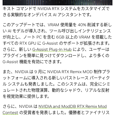
ジャー アップデートをリリースします。これは、音声やテ
キスト コマンドで NVIDIA RTX システムをカスタマイズで
きる実験的なオンデバイス AI アシスタントです。
このアップデートでは、VRAM 使用量を 40% 削減する新し
い AI モデルが導入され、ツール呼び出しインテリジェンス
が向上し、ノート PC を含む 6GB 以上の VRAM を搭載した
すべての RTX GPU に G-Assist のサポートが拡張されます。
さらに、新しい
G-Assist Plug-In Hub
により、ユーザーは
プラグインを簡単に見つけてダウンロードし、より多くの
G-Assist 機能を有効にできます。
また、NVIDIA は 9 月に NVIDIA RTX Remix MOD 制作プラ
ットフォームに導入される新しいパストレース パーティク
ル システムも発表しました。このシステムは、完全にシミ
ュレートされた物理演算、動的なシャドウ、リアルな反射
を視覚効果に提供します。
さらに、NVIDIA は
NVIDIA and ModDB RTX Remix Mod
Contest
の受賞者を発表しました。優勝者とファイナリス