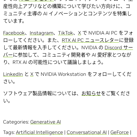
産性向上アプリなどの構築について学びたい方向けに、コ
ミュニティ主導の AI イノベーションとコンテンツを特集し
ています。
Facebook
、
Instagram
、
TikTok
、
X
で NVIDIA AI PC をフォ
ローしてください。また、
RTX AI PC ニュースレター
に登録
して最新情報を入手してください。NVIDIA の
Discord サー
バー
に参加して、コミュニティ開発者や AI 愛好家とつなが
り、RTX AI の可能性について議論しましょう。
LinkedIn
と
X
で NVIDIA Workstation をフォローしてくだ
さい。
ソフトウェア製品情報については、
お知らせ
をご覧くださ
い。
Categories:
Generative AI
Tags:
Artificial Intelligence
|
Conversational AI
|
GeForce
|