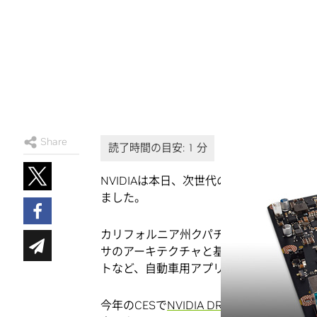
Share
NVIDIAは本日、次世代の自律走行車の能
ました。
カリフォルニア州クパチーノのHot Chi
サのアーキテクチャと基盤となるテクノロ
トなど、自動車用アプリケーションに適し
今年のCESで
NVIDIA DRIVE PX 2プラ