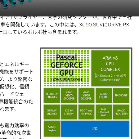
フォームは、2基のParkerプロセッサおよび2基の
Pascal
、ディープラーニングのアプリケーションの能力を強化しま
ティア1サプライヤー、大学の研究センターが、世界中で当社
律走行車を開発しています。この中には、
XC90 SUV
にDRIVE PX
計画しているボルボ社も含まれます。
スとエネルギー
機能をサポート
グ、より緊密な
仮想化、信頼
ハードウェ
車機能統合のた
れます。
最も電力効率の
IAの革命的な次世