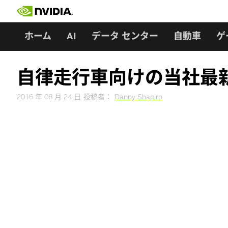
Skip
to
content
ホーム
AI
データ センター
自動車
ゲ
自律走行車向けの当社最新S
2016 年 08 月 24 日
投稿者：
Danny Shapiro