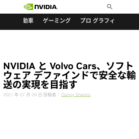
検索:
Skip
Toggle
to
Search
content
ター
自動車
ゲーミング
プロ グラフィックス
NVIDIA と Volvo Cars、ソフト
ウェア デファインドで安全な輸
送の実現を目指す
2021 年 07 月 09 日
投稿者：
Danny Shapiro