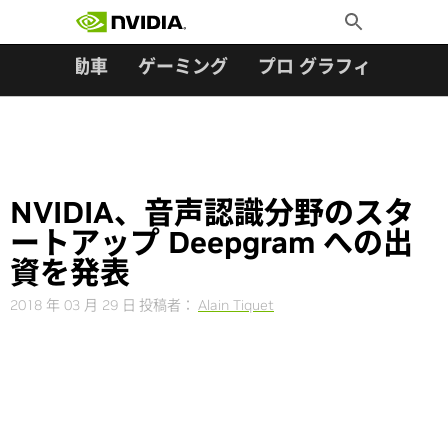
検索:
Skip
Toggle
to
Search
content
ター
自動車
ゲーミング
プロ グラフィックス
NVIDIA、音声認識分野のスタ
ートアップ Deepgram への出
資を発表
2018 年 03 月 29 日
投稿者：
Alain Tiquet