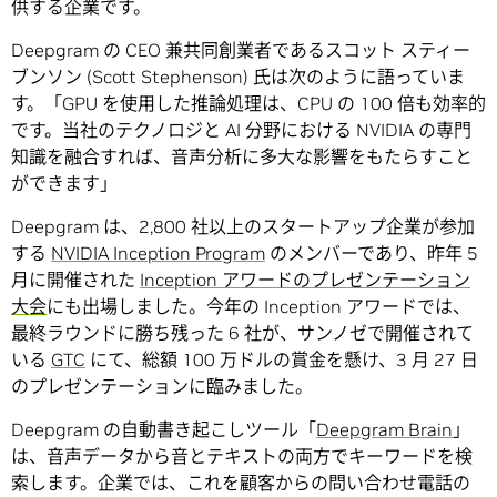
供する企業です。
Deepgram の CEO 兼共同創業者であるスコット スティー
ブンソン (Scott Stephenson) 氏は次のように語っていま
す。「GPU を使用した推論処理は、CPU の 100 倍も効率的
です。当社のテクノロジと AI 分野における NVIDIA の専門
知識を融合すれば、音声分析に多大な影響をもたらすこと
ができます」
Deepgram は、2,800 社以上のスタートアップ企業が参加
する
NVIDIA Inception Program
のメンバーであり、昨年 5
月に開催された
Inception アワードのプレゼンテーション
大会
にも出場しました。今年の Inception アワードでは、
最終ラウンドに勝ち残った 6 社が、サンノゼで開催されて
いる
GTC
にて、総額 100 万ドルの賞金を懸け、3 月 27 日
のプレゼンテーションに臨みました。
Deepgram の自動書き起こしツール「
Deepgram Brain
」
は、音声データから音とテキストの両方でキーワードを検
索します。企業では、これを顧客からの問い合わせ電話の