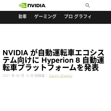
検索:
Skip
Toggle
to
Search
content
ター
自動車
ゲーミング
プロ グラフィックス
NVIDIA が自動運転車エコシス
テム向けに Hyperion 8 自動運
転車プラットフォームを発表
2021 年 06 月 10 日
投稿者：
Danny Shapiro