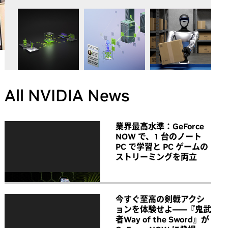
All NVIDIA News
業界最高水準：GeForce
NOW で、1 台のノート
PC で学習と PC ゲームの
ストリーミングを両立
今すぐ至高の剣戟アクシ
ョンを体験せよ――『鬼武
者Way of the Sword』が