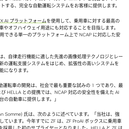
ートする、完全な自動運転システムをお客様に提供します。
E PX AI プラットフォーム
を使用して、乗用車に対する最高の
用車やオフハイウェイ用途にも対応することを目指します。
すぐに利用できる単一のプラットフォーム上で NCAP に対応した安
と HELLA は、自律走行機能に適した先進の画像処理テクノロジとレー
新の運転支援システムをはじめ、拡張性の高いシステムを
能になります。
運転車の開発は、社会で最も重要な試みの 1 つであり、最
び HELLA との提携では、NCAP 対応の安全性を備えた AI
台の自動車に提供します。」
tefan Somme) 氏は、次のように述べています。「当社は、強
ます。今年すでに ZF は、ZF ProAI ボックスに乗用車
ロジを採用した初のサプライヤーとなりました。HELLA と ZF は