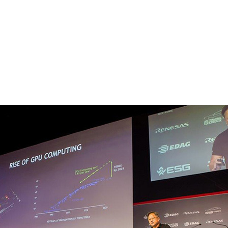
A は本日、AI テクノロジの市場導入に向け、ヨーロッパ大陸主
た。
 フアン (Jensen Huang) は、ドイツのシュトゥットガルト
k Congress
の講演に登壇し、AI ベースのディープラーニング
spectacular)」だと表現しました。