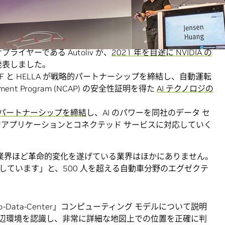
の新しいパートナーシップや提携は、10 兆円規模の交通市場に
。
サプライヤーである Autoliv が、
2021 年を目途に NVIDIA の
発表しました。
F と HELLA が戦略的パートナーシップを締結し、自動運転
ment Program (NCAP) の安全性証明を得た
AI テクノロジの
 と戦略的パートナーシップを締結
し、AI のパワーを同社のデータ セ
アプリケーションとコネクテッド サービスに対応していく
車業界ほど革命的変化を遂げている業界はほかにありません。
しています」と、500 人を超える自動車分野のエグゼクテ
r-to-Data-Center」コンピューティング モデルについて説明
辺環境を認識し、非常に詳細な地図上での位置を正確に判