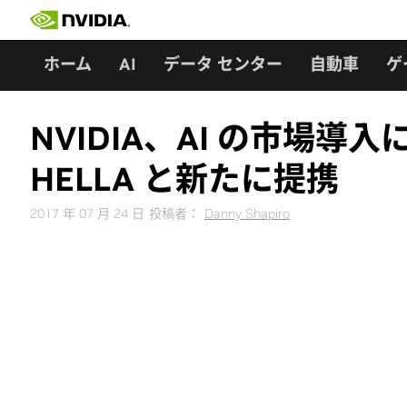
Skip
to
content
ホーム
AI
データ センター
自動車
ゲ
NVIDIA、AI の市場導入に向
HELLA と新たに提携
2017 年 07 月 24 日
投稿者：
Danny Shapiro