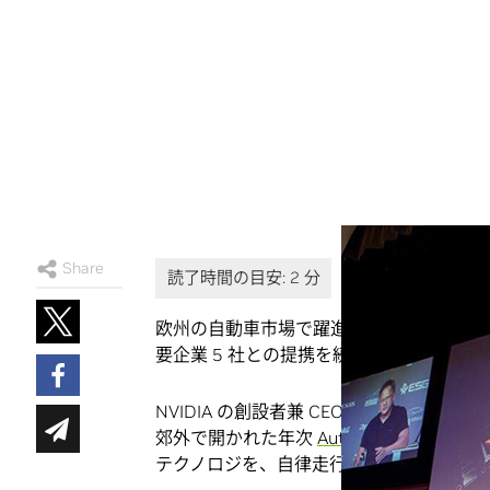
Share
欧州の自動車市場で躍進を続ける NVIDI
要企業 5 社との提携を続けて発表しまし
NVIDIA の創設者兼 CEO であるジェンスン
郊外で開かれた年次
Automobil Elektroni
テクノロジを、自律走行における「劇的な技術 (