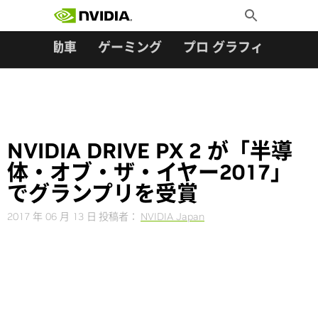
検索:
Skip
Toggle
to
Search
content
ター
自動車
ゲーミング
プロ グラフィックス
NVIDIA DRIVE PX 2 が「半導
体・オブ・ザ・イヤー2017」
でグランプリを受賞
2017 年 06 月 13 日
投稿者：
NVIDIA Japan