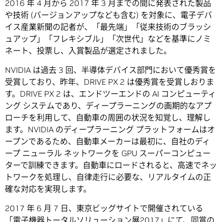
2016 年 4 月から 2017 年 3 月までの間に発表された製品
や技術 (バージョンアップなども含む) を対象に、電子デバ
イス産業新聞の記者が、「最先端」「従来技術のブラッシ
ュアップ」「フレキシブル」「次世代」などを基準にノミ
ネート、投票し、入賞製品が選定されました。
NVIDIA は過去 3 回、半導体デバイス部門において優秀賞を
受賞しており、昨年、DRIVE PX 2 は優秀賞を受賞しおりま
す。DRIVE PX 2 は、エンドツーエンドの AI コンピューティ
ング システムであり、ディープラーニングの画期的なアプ
ローチを利用して、自動車の周囲の状況を知覚し、理解し
ます。NVIDIA のディープラーニング プラットフォームはオ
ープンであるため、自動車メーカーは最初に、自社のディ
ープ ニューラル ネットワークを GPU スーパーコンピュー
ターで訓練できます。自動車にロードされると、高速でネッ
トワークを処理し、自律走行に必要な、リアルタイムの正
確な対応を実現します。
2017 年 6 月 7 日、東京ビッグサイトで開催されている
「電子機器トータルソリューション展2017」にて、同賞の