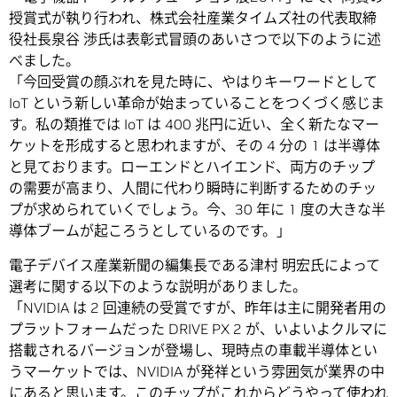
授賞式が執り行われ、株式会社産業タイムズ社の代表取締
役社長泉谷 渉氏は表彰式冒頭のあいさつで以下のように述
べました。
「今回受賞の顔ぶれを見た時に、やはりキーワードとして
IoT という新しい革命が始まっていることをつくづく感じま
す。私の類推では IoT は 400 兆円に近い、全く新たなマー
ケットを形成すると思われますが、その 4 分の 1 は半導体
と見ております。ローエンドとハイエンド、両方のチップ
の需要が高まり、人間に代わり瞬時に判断するためのチッ
プが求められていくでしょう。今、30 年に 1 度の大きな半
導体ブームが起ころうとしているのです。」
電子デバイス産業新聞の編集長である津村 明宏氏によって
選考に関する以下のような説明がありました。
「NVIDIA は 2 回連続の受賞ですが、昨年は主に開発者用の
プラットフォームだった DRIVE PX 2 が、いよいよクルマに
搭載されるバージョンが登場し、現時点の車載半導体とい
うマーケットでは、NVIDIA が発祥という雰囲気が業界の中
にあると思います。このチップがこれからどうやって使われ