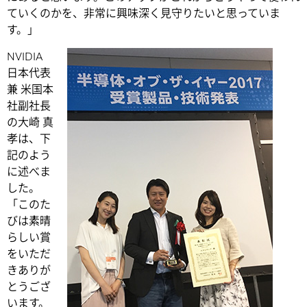
ていくのかを、非常に興味深く見守りたいと思っていま
す。」
NVIDIA
日本代表
兼 米国本
社副社長
の大崎 真
孝は、下
記のよう
に述べま
した。
「このた
びは素晴
らしい賞
をいただ
きありが
とうござ
います。