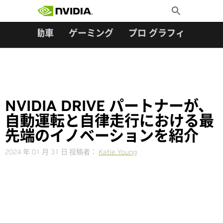
検索:
Skip
Toggle
to
Search
content
ター
自動車
ゲーミング
プロ グラフィックス
NVIDIA DRIVE パートナーが、
自動運転と自律走行における最
先端のイノベーションを紹介
2024 年 01 月 31 日
投稿者：
Katie Young