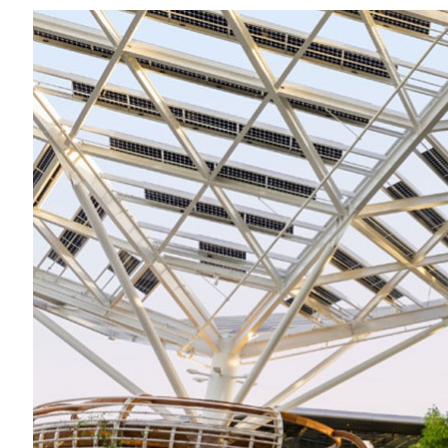
Share
売上高は 467 億ドルで、第 1 四半期か
データセンターの売上高は 411 億ドルで
Blackwell データセンターの売上高は
NVIDIA (NASDAQ: NVDA) は、202
たと発表しました。前四半期から 6% 増加し、前
データセンターの売上高は、前四半期比で 
第 2 四半期は、中国の顧客への H20 
の在庫のうち 1 億 8,000 万ドルの出荷再開
制約の販売がプラスに寄与しました。
第 2 四半期の売上高総利益率は GAAP ベースが
万ドルの出荷再開を除外した場合の第 2 四半