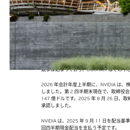
第 2 四半期の希薄後 1 株当たりの利益は GAA
た。1 億 8,000 万ドルの出荷再開およ
後 1 株当たりの利益は 1.04 ドルです。
NVIDIA の創業者/CEO であるジェンスン 
「Blackwell は、世界が待ち望んでい
す。Blackwell Ultra の生産はフ
NVIDIA NVLink ラックスケール コ
ニングと推論のパフォーマンスを桁違いに
競争は始まっており、Blackwell はそ
2026 年会計年度上半期に、NVIDIA 
しました。第 2 四半期末現在で、取締役会
147 億ドルです。2025 年 8 月 26 日
承認しました。
NVIDIA は、2025 年 9 月 11 日を配当基
回四半期現金配当を支払う予定です。