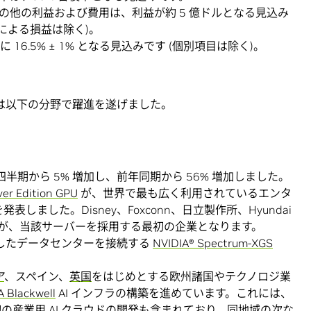
スのその他の利益および費用は、利益が約 5 億ドルとなる見込み
による損益は除く)。
に 16.5% ± 1% となる見込みです (個別項目は除く)。
 では以下の分野で躍進を遂げました。
前四半期から 5% 増加し、前年同期から 56% 増加しました。
er Edition GPU
が、世界で最も広く利用されているエンタ
しました。Disney、Foxconn、日立製作所、Hyundai
TSMC などが、当該サーバーを採用する最初の企業となります。
散したデータセンターを接続する
NVIDIA® Spectrum-XGS
ア
、スペイン、
英国
をはじめとする欧州諸国やテクノロジ業
A Blackwell
AI インフラの構築を進めています。これには、
の産業用 AI クラウド
の開発も含まれており、同地域の次な