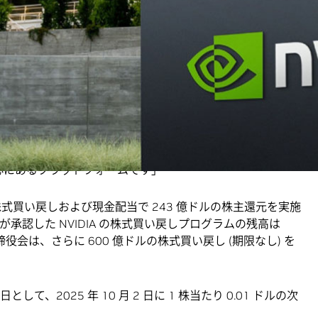
P ベースが 1.08 ドル、非 GAAP ベースが 1.05 ドルでし
び関連する税金の影響を除外した場合の非 GAAP ベースの希薄
フアン (Jensen Huang) は、次のように述べています。
たAI プラットフォームであり、画期的な世代の飛躍を実現しま
ルスピードで加速しており、極めて高い水準の需要があります。
ンピューティングは革命的であり、リーズニング AI モデルがトレー
向上させている中、適切なタイミングで登場しました。AI
の中心にあるプラットフォームです」
は、株式買い戻しおよび現金配当で 243 億ドルの株主還元を実施
が承認した NVIDIA の株式買い戻しプログラムの残高は
、取締役会は、さらに 600 億ドルの株式買い戻し (期限なし) を
準日として、2025 年 10 月 2 日に 1 株当たり 0.01 ドルの次