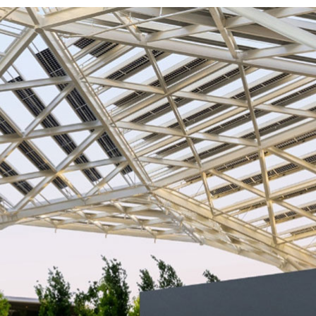
ら 6% 増、前年同期から 56% 増
、第 1 四半期から 5% 増、前年同期から 56% 増
、前四半期比17% 増
5 年 7 月 27 日に終了した第 2 四半期の売上高が 467 億ドルになっ
年同期から 56% 増加しました。NVIDIA の Blackwell
17% 増加しました。
の販売実績はありませんでした。これまで保留されていた H20
と、中国以外の顧客への約 6 億 5,000 万ドルの H20 の無
 72.4%、非 GAAP ベースが 72.7% でした。1 億 8,000
期の非 GAAP ベースの売上高総利益率は 72.3% です。