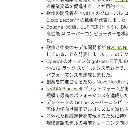
る産業変革を促進することが目的です。
欧州の開発者を NVIDIA のグローバ
Cloud Lepton™
の拡張を発表しました
Doudna
(米国)、
JUPITER
(ドイツ)、
Blu
高性能 AI スーパーコンピューター
た。
欧州と中東のモデル開発者が
NVIDIA N
していることを発表しました。このテクノロ
OpenAI のオープンな gpt-oss モ
NVL72
ラック スケール システム上で、業界
パフォーマンスを達成しました。
創薬を前進させるため、Novo Nordisk 
NVIDIA Blackwell
プラットフォームがあら
規模で最高のパフォーマンスを達成し
デンマークの Gefion スーパーコンピ
流体力学向け量子アルゴリズムを進化させる
並外れた推論遅延を実現するために特別に
規模言語モデルの事前トレーニング向