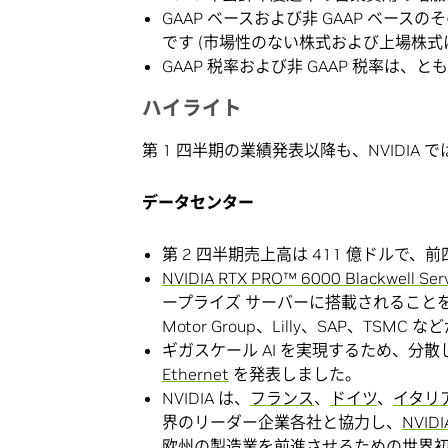
GAAP ベースおよび非 GAAP ベー
です (市場性のない株式および上場株式
GAAP 税率および非 GAAP 税率は、とも
ハイライト
第 1 四半期の業績発表以降も、NVIDIA
データセンター
第 2 四半期売上高は 411 億ドルで、
NVIDIA RTX PRO™ 6000 Blackwell Serv
ープライズ サーバーに搭載されることを発表
Motor Group、Lilly、SAP、
ギガスケール AI を実現するため、分
Ethernet
を発表しました。
NVIDIA は、
フランス
、
ドイツ
、
イタリ
界のリーダー企業各社と協力し、
NVIDI
欧州の製造業を前進させるための
世界初