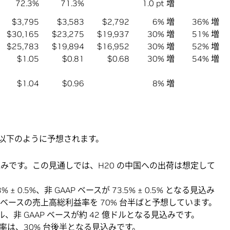
72.3%
71.3%
1.0 pt 増
$3,795
$3,583
$2,792
6% 増
36% 増
$30,165
$23,275
$19,937
30% 増
51% 増
$25,783
$19,894
$16,952
30% 増
52% 増
$1.05
$0.81
$0.68
30% 増
54% 増
$1.04
$0.96
8% 増
は、以下のように予想されます。
る見込みです。この見通しでは、H20 の中国への出荷は想定して
± 0.5%、非 GAAP ベースが 73.5% ± 0.5% となる見込み
 ベースの売上高総利益率を 70% 台半ばと予想しています。
ル、非 GAAP ベースが約 42 億ドルとなる見込みです。
加率は、30% 台後半となる見込みです。