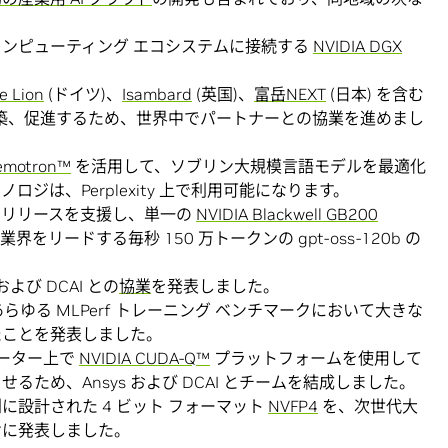
ル コンピューティング エコシステムに接続する
NVIDIA DGX
。
e Lion
(ドイツ)、
Isambard
(英国)、
富岳NEXT
(日本) を含む
を構築、促進するため、世界中でパートナーとの協業を進めまし
emotron™
を活用して、ソブリン大規模言語モデルを最適化
ジは、Perplexity 上で利用可能になります。
デル のリリースを支援し、単一の
NVIDIA Blackwell GB200
をリードする毎秒 150 万トークンの gpt-oss-120b の
および DCAI との
協業
を発表しました。
ゆる MLPerf トレーニング ベンチマークにおいて大きな
たことを発表しました。
ューター上で
NVIDIA CUDA-Q™
プラットフォームを使用して
ため、Ansys および DCAI とチームを結成しました。
設計された 4 ビット フォーマット
NVFP4
を、次世代大
けに発表しました。