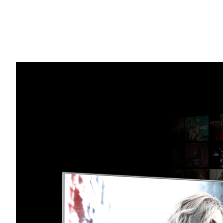
Share
DLSS 4 に対応したタイトルが 175 を
NVIDIA DLSS 4
により、世界中のゲーマーや
Us』、『運命のトリガー』といった今年
上を体験できます。
さらに、『バイオハザード レクイエム』と『D
ス予定の『Phantom Blade Zero』、『
用され、より没入感のあるゲームプレイを
NVIDIA GeForce マーケティング担当バイ