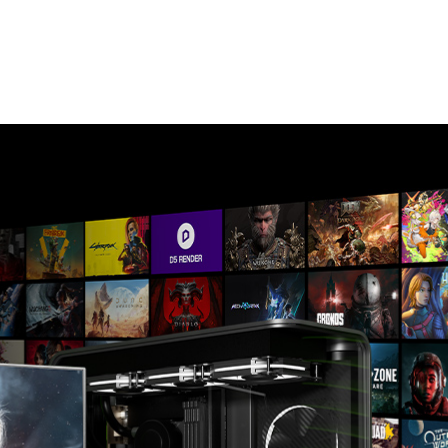
超え、高度な AI ニューラル レンダリング テクノロジである
テクノロジ愛好家は、『ボーダーランズ4』、『Hell Is
最も期待されているタイトルで、画期的なパフォーマンス向
irective 8020』にはパス トレーシングが、近日リリー
PRAGMATA』、『CINDER CITY』にはレイ トレーシングが採
実現する非常にクリアなビジュアルを実現します。
ス プレジデント、マット ウェブリング (Matt Wuebbling) は