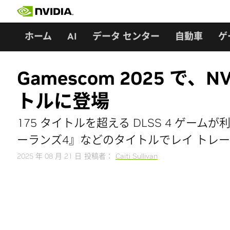
Skip
to
content
ホーム
AI
データ センター
自動車
ゲ
Gamescom 2025 で
トルに登場
175 タイトルを超える DLSS 4 ゲーム
ーランズ4』などのタイトルでレイ トレーシングが採
2025 年 08 月 21 日
投稿者：
Caiti Sullivan