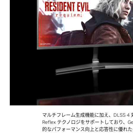
次のように述べています。「DLSS 4 
なく、現代の PC ゲームの中核技術となっ
ことで、驚異的なビジュアルと大幅なパフ
ム グラフィックスの未来を今すぐ体験可
これらの発表に加え、『ボーダーランズ4』向けの新
と、NVIDIA GeForce RTX GPU 
ンパニオン プラットフォームである
NVID
DLSS 4 が 175 以上のゲー
今年初めに GeForce RTX 50 シリーズ
用して従来のレンダリングによるフレーム
と比較して最大 8 倍のパフォーマンスの
マルチフレーム生成機能に加え、DLSS 4 対
Reflex テクノロジをサポートしており、Ge
的なパフォーマンス向上と応答性に優れた