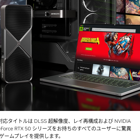
とパス トレーシングは、もはや最先端のグラフィカルな実験では
ています。開発者は AI を活用したレンダリングを採用する
ォーマンス向上を実現し、世界中のゲーマーがリアルタイ
能にしています」
しい NVIDIA GeForce RTX 50 シリーズ バンドル
ユーザーのコンテンツ クリエイター、ゲーマー、AI 愛好家のためのコ
IA アプリ
のアップデートも発表されました。
ムとアプリケーションを高速化
で導入されたマルチフレーム生成を搭載した DLSS 4 は、AI を活
ごとに最大 3 つのフレームを生成し、従来のレンダリング
向上を実現します。
応タイトルは DLSS 超解像度、レイ再構成および NVIDIA
Force RTX 50 シリーズをお持ちのすべてのユーザーに驚異
ゲームプレイを提供します。