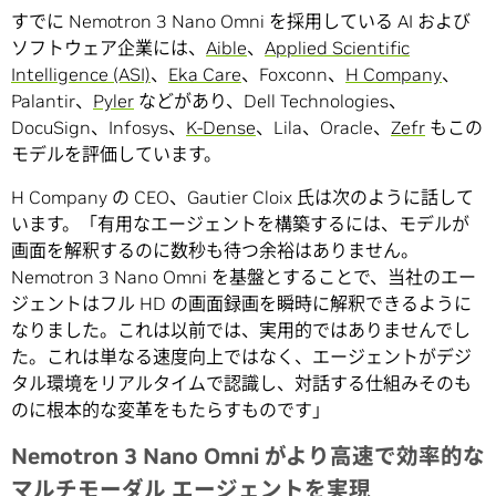
すでに Nemotron 3 Nano Omni を採用している AI および
ソフトウェア企業には、
Aible
、
Applied Scientific
Intelligence (ASI)
、
Eka Care
、Foxconn、
H Company
、
Palantir、
Pyler
などがあり、Dell Technologies、
DocuSign、Infosys、
K-Dense
、Lila、Oracle、
Zefr
もこの
モデルを評価しています。
H Company の CEO、Gautier Cloix 氏は次のように話して
います。「有用なエージェントを構築するには、モデルが
画面を解釈するのに数秒も待つ余裕はありません。
Nemotron 3 Nano Omni を基盤とすることで、当社のエー
ジェントはフル HD の画面録画を瞬時に解釈できるように
なりました。これは以前では、実用的ではありませんでし
た。これは単なる速度向上ではなく、エージェントがデジ
タル環境をリアルタイムで認識し、対話する仕組みそのも
のに根本的な変革をもたらすものです」
Nemotron 3 Nano Omni
がより高速で効率的な
マルチモーダル
エージェントを実現