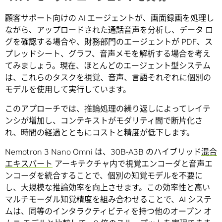
顧客サポート向けの AI エージェントが、画面録画を処理し
ながら、アップロードされた通話音声を分析し、データ ロ
グを確認する場合や、財務部門のエージェントが PDF、ス
プレッドシート、グラフ、音声メモを解析する場合を考え
てみましょう。現在、ほとんどのエージェント型システム
は、これらのタスクを視覚、音声、言語それぞれに個別の
モデルを使用して実行しています。
このアプローチでは、推論処理の繰り返しによってレイテ
ンシが増加し、コンテキストがモダリティ間で断片化さ
れ、時間の経過とともにコストと精度が低下します。
Nemotron 3 Nano Omni は、30B-A3B のハイブリッド
混合
エキスパート
アーキテクチャ内で視覚エンコーダと音声エ
ンコーダを統合することで、個別の知覚モデルを不要に
し、大規模な推論効率を向上させます。この効率性と高い
マルチモーダル知覚精度を組み合わせることで、AI システ
ムは、同等のインタラクティビティを持つ他のオープン オ