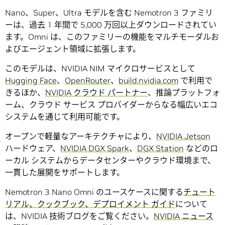
Nano、Super、Ultra モデルを含む Nemotron 3 ファミリ
ーは、過去 1 年間で 5,000 万回以上ダウンロードされてい
ます。Omni は、このファミリーの機能をマルチモーダルお
よびエージェント領域に拡張します。
このモデルは、NVIDIA NIM マイクロサービスとして
Hugging Face
、
OpenRouter
、
build.nvidia.com
で利用で
きるほか、
NVIDIA クラウド パートナー
、推論プラットフォ
ーム、クラウド サービス プロバイダーからなる幅広いエコ
システムを通じて利用可能です。
オープンで軽量なアーキテクチャにより、
NVIDIA Jetson
ハードウェア、
NVIDIA DGX Spark
、
DGX Station
などのロ
ーカル システムからデータセンターやクラウド環境まで、
一貫した展開をサポートします。
Nemotron 3 Nano Omni のユースケースに関する
チュート
リアル、クックブック、デプロイメント ガイド
について
は、NVIDIA 技術ブログをご覧ください。
NVIDIA ニュース