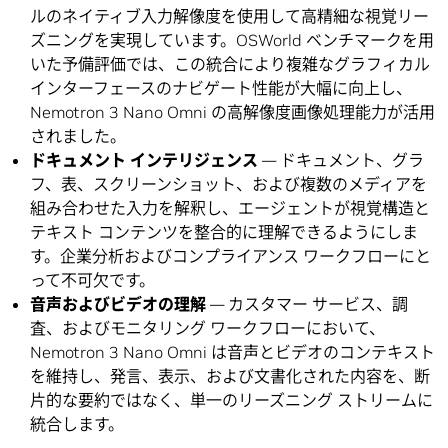
ルのネイティブ入力解像度を使用して高精細な視覚リー
ズニングを実現しています。OSWorld ベンチマークを用
いた予備評価では、この統合により複雑なグラフィカル
インターフェースのナビゲート性能が大幅に向上し、
Nemotron 3 Nano Omni の高解像度画像処理能力が活用
されました。
ドキュメント
インテリジェンス
— ドキュメント、グラ
フ、表、スクリーンショット、および複数のメディアを
組み合わせた入力を解釈し、エージェントが視覚構造と
テキスト コンテンツを整合的に理解できるようにしま
す。企業分析およびコンプライアンス ワークフローにと
って不可欠です。
音声およ
び
ビデオの理解
— カスタマー サービス、調
査、およびモニタリング ワークフローにおいて、
Nemotron 3 Nano Omni は音声とビデオのコンテキスト
を維持し、発言、表示、および文書化された内容を、断
片的な要約ではなく、単一のリーズニング ストリームに
統合します。