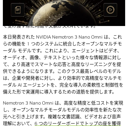
今日の AI エージェント型システムは、視覚、音声、言語そ
れぞれに個別のモデルを使用しており、データをモデル間
で受け渡す際に時間や文脈が失われています。
本日発表された NVIDIA Nemotron 3 Nano Omni は、これ
らの機能を 1 つのシステムに統合したオープンなマルチモ
ーダル モデルです。これにより、エージェントはビデオ、
オーディオ、画像、テキストといった様々な情報源に対し
て、より高速でスマートな応答と高度なリーズニングを提
供できるようになります。このクラス最高レベルのモデル
は、企業や開発者に対し、より効率的で高精度なマルチモ
ーダル AI エージェントを、完全な導入の柔軟性と制御性を
備えた形で実運用に導入するための道筋を提供します。
Nemotron 3 Nano Omni は、高度な精度と低コストを実現
し、オープンなマルチモーダルモデルの効率性を新たな次
元へと引き上げます。複雑な文書認識、ビデオおよび音声
理解において、
6 つのリーダーボードでトップの座を獲得