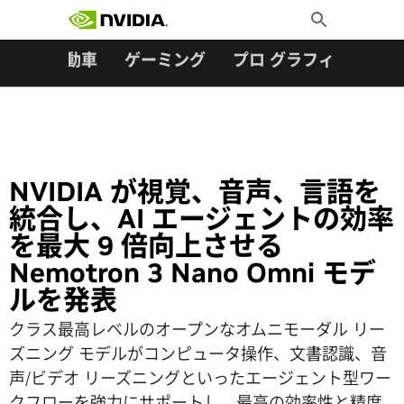
検索:
Skip
Toggle
to
Search
content
ター
自動車
ゲーミング
プロ グラフィックス
NVIDIA が視覚、音声、言語を
統合し、AI エージェントの効率
を最大 9 倍向上させる
Nemotron 3 Nano Omni モデ
ルを発表
クラス最高レベルのオープンなオムニモーダル リー
ズニング モデルがコンピュータ操作、文書認識、音
声/ビデオ リーズニングといったエージェント型ワー
クフローを強力にサポートし、最高の効率性と精度