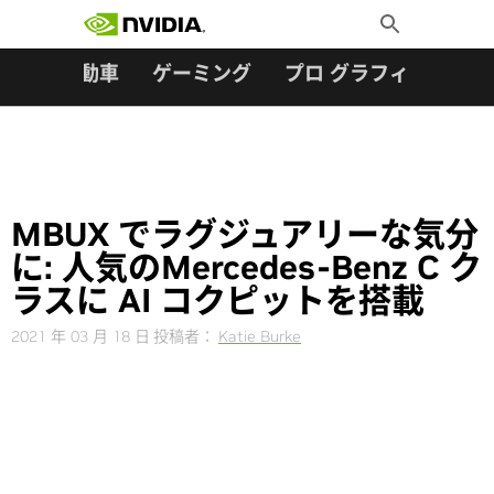
検索:
Skip
Toggle
to
Search
content
ター
自動車
ゲーミング
プロ グラフィックス
MBUX でラグジュアリーな気分
に: 人気のMercedes-Benz C ク
ラスに AI コクピットを搭載
2021 年 03 月 18 日
投稿者：
Katie Burke