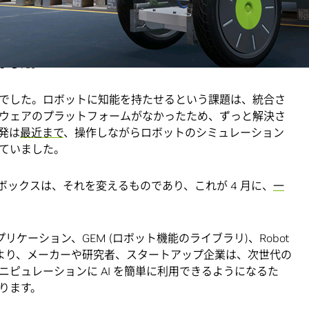
一般向けに提供することで、開発者たちの努力を後押しします。
Jensen Huang) は、
GPU Technology Conference
におい
ました。
でした。ロボットに知能を持たせるという課題は、統合さ
ウェアのプラットフォームがなかったため、ずっと解決さ
発は
最近まで
、操作しながらロボットのシミュレーション
ていました。
ールボックスは、それを変えるものであり、これが 4 月に、
一
プリケーション、GEM (ロボット機能のライブラリ)、Robot
。これにより、メーカーや研究者、スタートアップ企業は、次世代の
ピュレーションに AI を簡単に利用できるようになるた
ります。