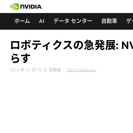
Skip
to
content
ホーム
AI
データ センター
自動車
ゲ
ロボティクスの急発展: NVI
らす
2019 年 03 月 26 日
投稿者：
Claire Delaunay