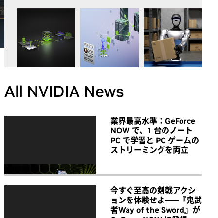
All NVIDIA News
業界最高水準：GeForce
NOW で、1 台のノート
PC で学習と PC ゲームの
ストリーミングを両立
今すぐ至高の剣戟アクシ
ョンを体験せよ――『鬼武
者Way of the Sword』が