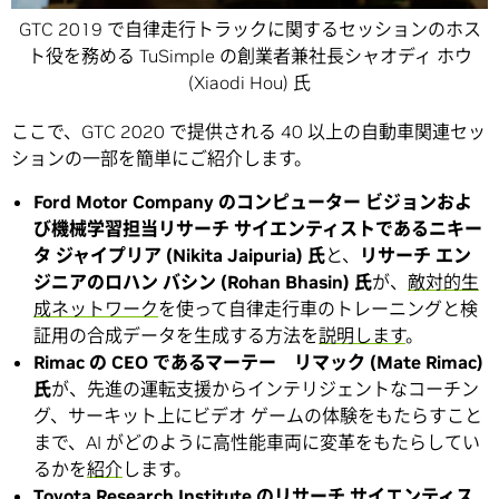
GTC 2019 で自律走行トラックに関するセッションのホス
ト役を務める TuSimple の創業者兼社長シャオディ ホウ
(Xiaodi Hou) 氏
ここで、GTC 2020 で提供される 40 以上の自動車関連セッ
ションの一部を簡単にご紹介します。
Ford Motor Company のコンピューター ビジョンおよ
び機械学習担当リサーチ サイエンティストであるニキー
タ ジャイプリア (Nikita Jaipuria) 氏
と、
リサーチ エン
ジニアのロハン バシン (Rohan Bhasin) 氏
が、
敵対的生
成ネットワーク
を使って自律走行車のトレーニングと検
証用の合成データを生成する方法を
説明します
。
Rimac の CEO であるマーテー リマック (Mate Rimac)
氏
が、先進の運転支援からインテリジェントなコーチン
グ、サーキット上にビデオ ゲームの体験をもたらすこと
まで、AI がどのように高性能車両に変革をもたらしてい
るかを
紹介
します。
Toyota Research Institute のリサーチ サイエンティス