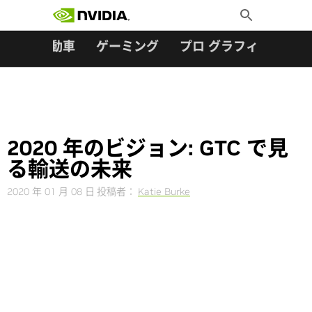
検索:
Skip
Toggle
to
Search
content
ター
自動車
ゲーミング
プロ グラフィックス
2020 年のビジョン: GTC で見
る輸送の未来
2020 年 01 月 08 日
投稿者：
Katie Burke