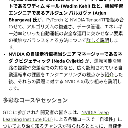
トであるワディム キール (Wadim Kehl) 氏と、機械学習
エンジニアであるアルジュン バルガヴァ (Arjun
Bhargava) 氏
が、PyTorch と
NVIDIA TensorRT
を組み合
わせて、アルゴリズムの複雑さ、データ管理、エネルギ
ー効率といった自動運転の安全な運用に欠かせない要素
の微妙なバランスをとる方法について
詳しく説明
しま
す。
NVIDIA の自律走行車担当シニア マネージャーであるネ
ダ クビジェティック (Neda Cvijetic)
が、運転可能な経
路の認識や交差点での対応など、広く認知されている自
動運転車の課題をエンジニアリングの視点から
紹介
した
後、それらの課題に対する NVIDIA の取り組みを説明し
ます。
多彩なコースやセッション
GTC に参加された開発者の皆さまは、
NVIDIA Deep
Learning Institute (DLI)
による各種コースで「自律性」に
ついてより深く知るチャンスが得られるとともに、自律走