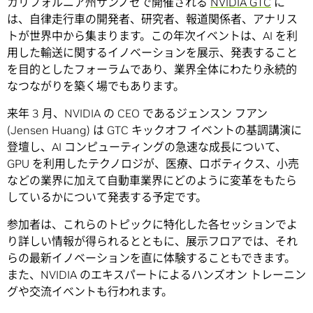
カリフォルニア州サンノゼで開催される
NVIDIA GTC
に
は、自律走行車の開発者、研究者、報道関係者、アナリス
トが世界中から集まります。この年次イベントは、AI を利
用した輸送に関するイノベーションを展示、発表すること
を目的としたフォーラムであり、業界全体にわたり永続的
なつながりを築く場でもあります。
来年 3 月、NVIDIA の CEO であるジェンスン フアン
(Jensen Huang) は GTC キックオフ イベントの基調講演に
登壇し、AI コンピューティングの急速な成長について、
GPU を利用したテクノロジが、医療、ロボティクス、小売
などの業界に加えて自動車業界にどのように変革をもたら
しているかについて発表する予定です。
参加者は、これらのトピックに特化した各セッションでよ
り詳しい情報が得られるとともに、展示フロアでは、それ
らの最新イノベーションを直に体験することもできます。
また、NVIDIA のエキスパートによるハンズオン トレーニン
グや交流イベントも行われます。