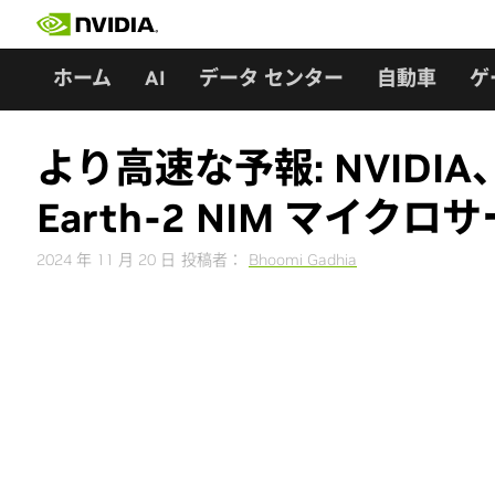
Skip
to
content
ホーム
AI
データ センター
自動車
ゲ
より高速な予報: NVID
Earth-2 NIM マイク
2024 年 11 月 20 日
投稿者：
Bhoomi Gadhia