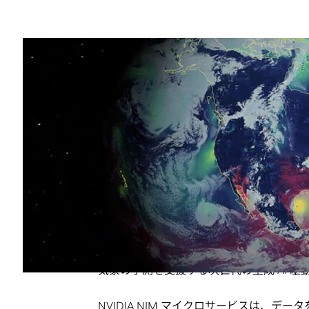
Share
新しい NVIDIA NIM マイク
氷、ひょうを予測する AI モデル
もたらす
NVIDIA は本日、SC24 で、NVIDIA 
高速化できる 2 つの新しい NIM マイ
Earth-2 は、気象および気候の条件を
ームです。新しい NIM マイクロサービ
気象の予測を支援する次世代の生成 AI 
NVIDIA NIM マイクロサービスは、