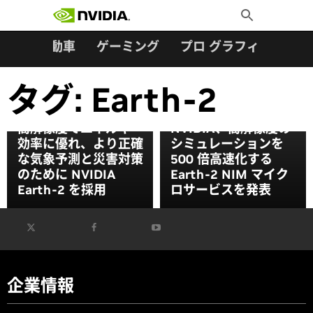
検索:
Skip
Toggle
to
Search
content
ター
自動車
ゲーミング
プロ グラフィックス
タグ:
Earth-2
気候テクノロジ企業が
より高速な予報:
高解像度でエネルギー
NVIDIA、高解像度の
効率に優れ、より正確
シミュレーションを
な気象予測と災害対策
500 倍高速化する
のために NVIDIA
Earth-2 NIM マイク
Earth-2 を採用
ロサービスを発表
企業情報