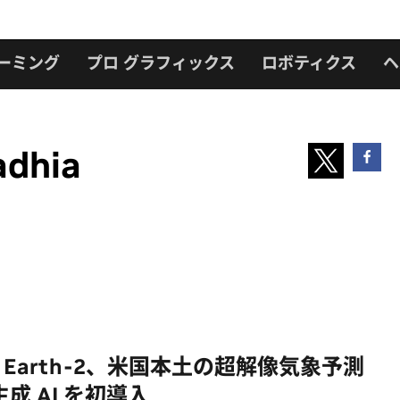
ーミング
プロ グラフィックス
ロボティクス
ヘ
adhia
IA Earth-2、米国本土の超解像気象予測
成 AI を初導入