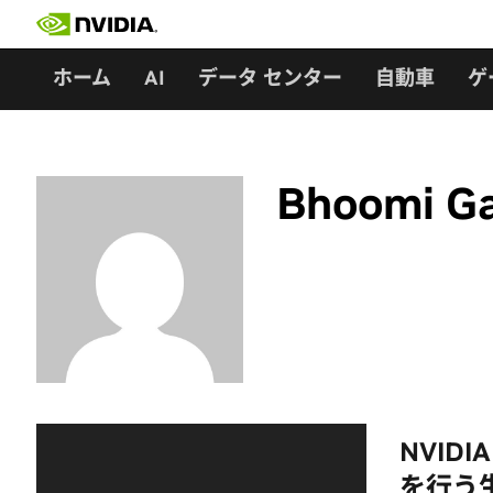
Skip
to
content
ホーム
AI
データ センター
自動車
ゲ
Bhoomi G
NVID
を行う生