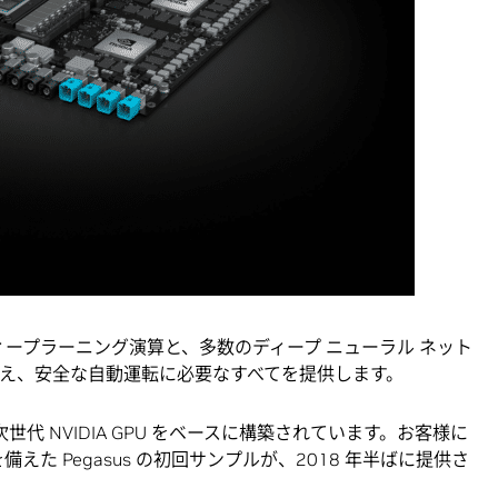
S のディープラーニング演算と、多数のディープ ニューラル ネット
え、安全な自動運転に必要なすべてを提供します。
 2 個の次世代 NVIDIA GPU をベースに構築されています。お客様に
えた Pegasus の初回サンプルが、2018 年半ばに提供さ