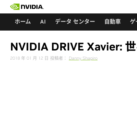
Skip
to
content
ホーム
AI
データ センター
自動車
ゲ
NVIDIA DRIVE Xav
2018 年 01 月 12 日
投稿者：
Danny Shapiro