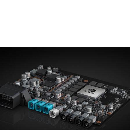
RIVE Xavier プロセッサの準備が整いました。
このプロセ
I を組み込み、また、自動運転車の分野で NVIDIA と協
クノロジを前進させる手段を提供するために開発されたもので
n Huang) は、CES 2018 のプレス カンファレンスで、Xavier
の初回サンプルがこの四半期中にお客様に提供されることを明ら