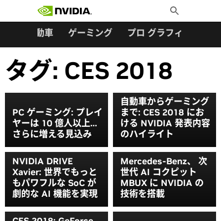
検索:
Skip
Toggle
to
Search
content
ター
自動車
ゲーミング
プロ グラフィックス
タグ:
CES 2018
自動車からゲーミング
PC ゲーミング: プレイ
まで: CES 2018 にお
ヤーは 10 億人以上…
ける NVIDIA 発表内容
さらに増える見込み
のハイライト
NVIDIA DRIVE
Mercedes-Benz、 次
Xavier: 世界でもっと
世代 AI コクピット
もパワフルな SoC が
MBUX に NVIDIA の
劇的な AI 機能を実現
技術を搭載
CES 2018: GeForce