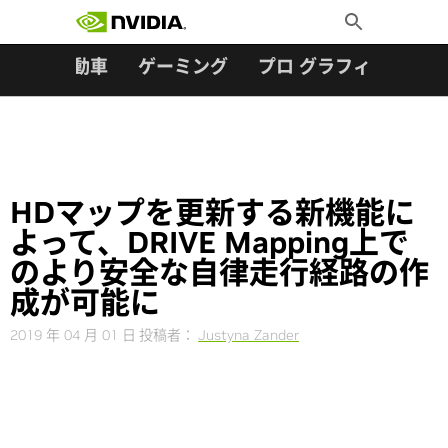
検索:
Skip
Toggle
to
Search
content
ター
自動車
ゲーミング
プロ グラフィックス
HDマップを更新する新機能に
よって、DRIVE Mapping上で
のより安全な自律走行経路の作
成が可能に
2019 年 04 月 01 日
投稿者：
Justyna Zander