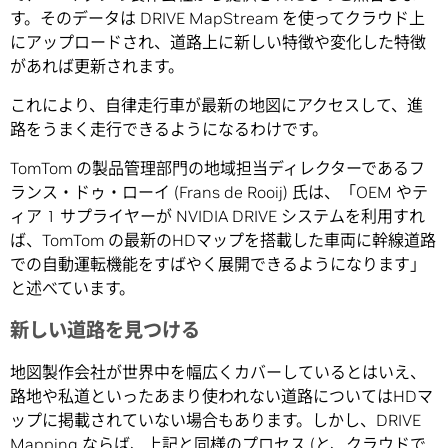
す。そのデータは DRIVE MapStream を使ってクラウド上
にアップロードされ、道路上に新しい特徴や変化した特徴
があれば更新されます。
これにより、自律走行車が最新の地図にアクセスして、進
路をうまく走行できるようになるわけです。
TomTom の製品管理部門の地域担当ディレクターであるフ
ランス・ドゥ・ローイ (Frans de Rooij) 氏は、「OEM やテ
ィア 1 サプライヤーが NVIDIA DRIVE システムを利用すれ
ば、TomTom の最新のHDマップを搭載した車両に幹線道路
での自動運転機能をすばやく展開できるようになります」
と述べています。
新しい道路を見つける
地図製作会社が世界中を幅広くカバーしているとはいえ、
路地や私道といったあまり使われない道路についてはHDマ
ップに掲載されていない場合もあります。しかし、DRIVE
Mapping ならば、上記と同様のプロセス (と、クラウドで