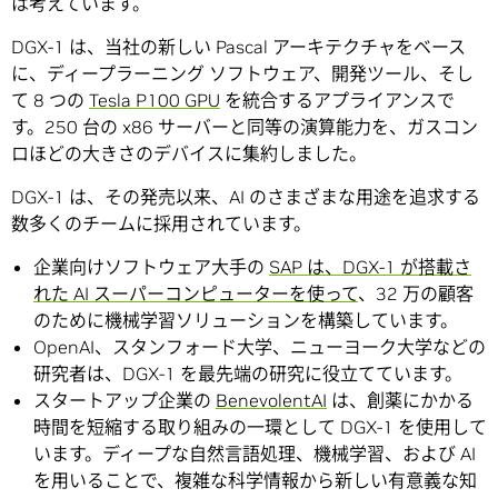
は考えています。
DGX-1 は、当社の新しい Pascal アーキテクチャをベース
に、ディープラーニング ソフトウェア、開発ツール、そし
て 8 つの
Tesla P100 GPU
を統合するアプライアンスで
す。250 台の x86 サーバーと同等の演算能力を、ガスコン
ロほどの大きさのデバイスに集約しました。
DGX-1 は、その発売以来、AI のさまざまな用途を追求する
数多くのチームに採用されています。
企業向けソフトウェア大手の
SAP は、DGX-1 が搭載さ
れた AI スーパーコンピューターを使って
、32 万の顧客
のために機械学習ソリューションを構築しています。
OpenAI、スタンフォード大学、ニューヨーク大学などの
研究者は、DGX-1 を最先端の研究に役立てています。
スタートアップ企業の
BenevolentAI
は、創薬にかかる
時間を短縮する取り組みの一環として DGX-1 を使用して
います。ディープな自然言語処理、機械学習、および AI
を用いることで、複雑な科学情報から新しい有意義な知