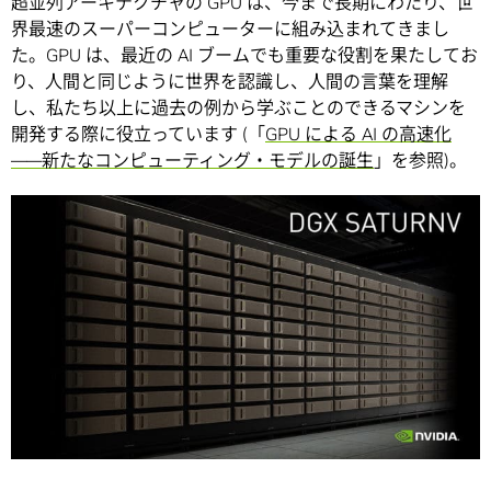
超並列アーキテクチャの GPU は、今まで長期にわたり、世
界最速のスーパーコンピューターに組み込まれてきまし
た。GPU は、最近の AI ブームでも重要な役割を果たしてお
り、人間と同じように世界を認識し、人間の言葉を理解
し、私たち以上に過去の例から学ぶことのできるマシンを
開発する際に役立っています (「
GPU による AI の高速化
――新たなコンピューティング・モデルの誕生
」を参照)。