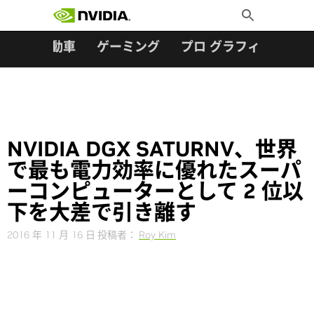
検索:
Skip
Toggle
to
Search
content
ター
自動車
ゲーミング
プロ グラフィックス
NVIDIA DGX SATURNV、世界
で最も電力効率に優れたスーパ
ーコンピューターとして 2 位以
下を大差で引き離す
2016 年 11 月 16 日
投稿者：
Roy Kim