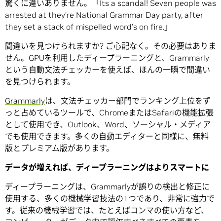
驚くに違いありません。「Its a scandal! Seven people was
arrested at they’re National Grammar Day party, after
they set a stack of mispelled word’s on fire.」
間違いを見つけられますか? ご心配なく。その必要はありま
せん。GPUを利用したディープラーニングと、Grammarly
という自動文法チェッカーを使えば、ほんの一瞬で間違い
を見つけられます。
Grammarly
は、文法チェッカー部門でランキング上位をず
っと占めているツールで、ChromeまたはSafariの機能拡張
として使用でき、Outlook、Word、ソーシャル・メディア
でも使用できます。多くの自動エディターと同様に、無料
版とプレミアム版があります。
データが増えれば、ディープラーニングはよりスマートに
ディープラーニングは、Grammarlyが誤りの検出と修正に
使用する、多くの機械学習技法の1つであり、非常に強力で
す。従来の機械学習では、たとえばコンマの使い方など、