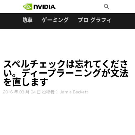
検索:
Skip
Toggle
to
Search
content
ター
自動車
ゲーミング
プロ グラフィックス
スペルチェックは忘れてくださ
い。ディープラーニングが文法
を直します
2016 年 03 月 04 日
投稿者：
Jamie Beckett