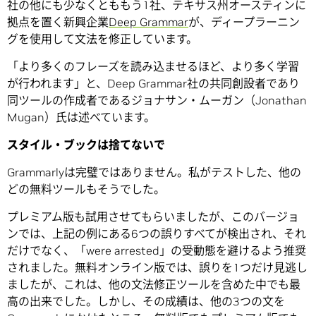
社の他にも少なくとももう1社、テキサス州オースティンに
拠点を置く新興企業
Deep Grammar
が、ディープラーニン
グを使用して文法を修正しています。
「より多くのフレーズを読み込ませるほど、より多く学習
が行われます」と、Deep Grammar社の共同創設者であり
同ツールの作成者であるジョナサン・ムーガン（Jonathan
Mugan）氏は述べています。
スタイル・ブックは捨てないで
Grammarlyは完璧ではありません。私がテストした、他の
どの無料ツールもそうでした。
プレミアム版も試用させてもらいましたが、このバージョ
ンでは、上記の例にある6つの誤りすべてが検出され、それ
だけでなく、「were arrested」の受動態を避けるよう推奨
されました。無料オンライン版では、誤りを1つだけ見逃し
ましたが、これは、他の文法修正ツールを含めた中でも最
高の出来でした。しかし、その成績は、他の3つの文を