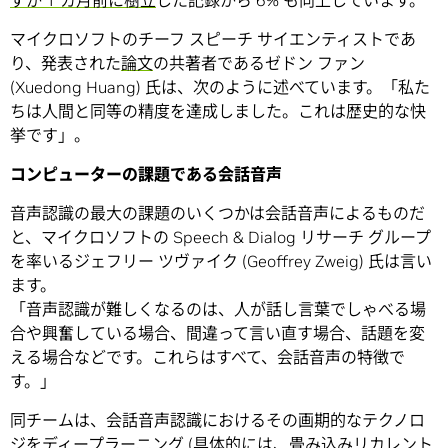
ずか 1 カ月前に樹立
した記録から 6% も向上しています。
マイクロソフトのチーフ スピーチ サイエンティストであ
り、発表された
論文
の共著者であるゼドン ファン
(Xuedong Huang) 氏は、次のように述べています。「私た
ちは人間と同等の精度を達成しました。これは歴史的な快
挙です」。
コンピューターの課題である会話音声
音声認識の最大の課題のいくつかは会話音声によるものだ
と、マイクロソフトの Speech & Dialog リサーチ グループ
を率いるジェフリー ツヴァイク (Geoffrey Zweig) 氏は言い
ます。
「音声認識が難しくなるのは、人が話し言葉でしゃべる場
合や興奮している場合、間違って言い直す場合、話題を変
える場合などです。これらはすべて、会話音声の特徴で
す。」
同チームは、会話音声認識におけるその画期的なテクノロ
ジをディープラーニング (具体的には、畳み込みリカレント