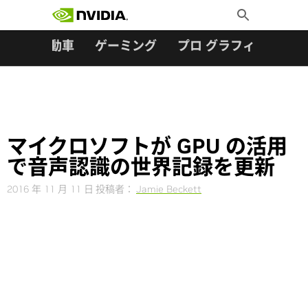
検索:
Skip
Toggle
to
Search
content
ター
自動車
ゲーミング
プロ グラフィックス
マイクロソフトが GPU の活用
で音声認識の世界記録を更新
2016 年 11 月 11 日
投稿者：
Jamie Beckett