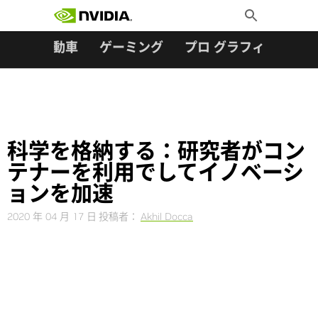
検索:
Skip
Toggle
to
Search
content
ター
自動車
ゲーミング
プロ グラフィックス
科学を格納する：研究者がコン
テナーを利用でしてイノベーシ
ョンを加速
2020 年 04 月 17 日
投稿者：
Akhil Docca