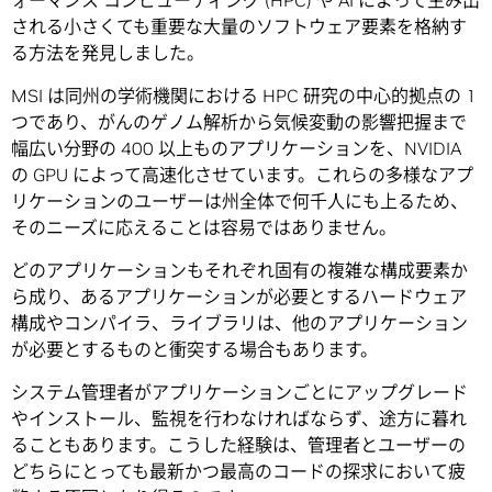
ォーマンス コンピューティング (HPC) や AI によって生み出
される小さくても重要な大量のソフトウェア要素を格納す
る方法を発見しました。
MSI は同州の学術機関における HPC 研究の中心的拠点の 1
つであり、がんのゲノム解析から気候変動の影響把握まで
幅広い分野の 400 以上ものアプリケーションを、NVIDIA
の GPU によって高速化させています。これらの多様なアプ
リケーションのユーザーは州全体で何千人にも上るため、
そのニーズに応えることは容易ではありません。
どのアプリケーションもそれぞれ固有の複雑な構成要素か
ら成り、あるアプリケーションが必要とするハードウェア
構成やコンパイラ、ライブラリは、他のアプリケーション
が必要とするものと衝突する場合もあります。
システム管理者がアプリケーションごとにアップグレード
やインストール、監視を行わなければならず、途方に暮れ
ることもあります。こうした経験は、管理者とユーザーの
どちらにとっても最新かつ最高のコードの探求において疲