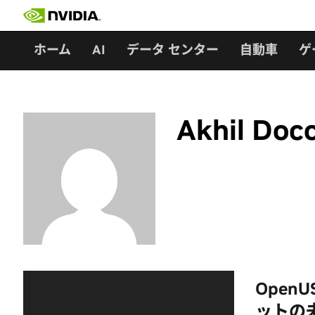
Skip
to
content
ホーム
AI
データ センター
自動車
ゲ
Akhil Doc
Open
ットの