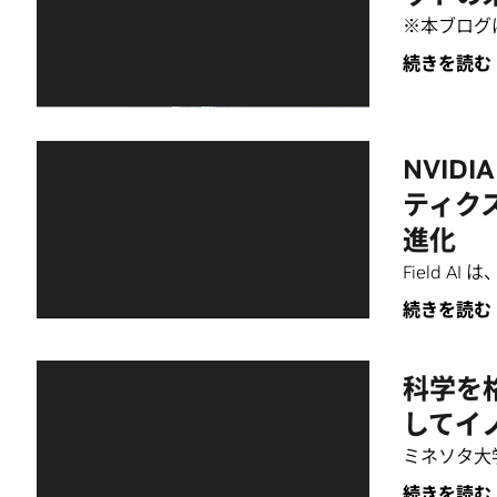
※本ブログは
続きを読む
NVID
ティクス
進化
Field 
続きを読む
科学を
してイ
ミネソタ大学
続きを読む